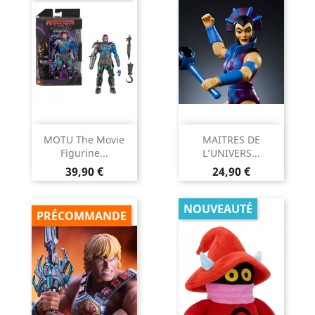
MOTU The Movie
MAITRES DE
Figurine...
L’UNIVERS...
Prix
Prix
39,90 €
24,90 €
NOUVEAUTÉ
PRÉCOMMANDE