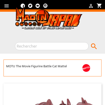
Facebook
Twitter
YouTube
Instagram
shopping_cart



MOTU The Movie Figurine Battle Cat Mattel