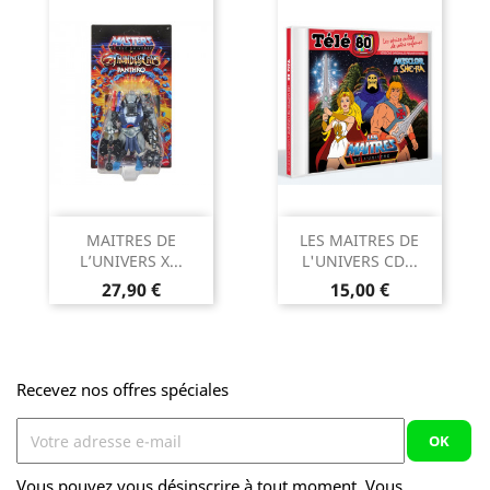
MAITRES DE
LES MAITRES DE
L’UNIVERS X...
L'UNIVERS CD...
Prix
Prix
27,90 €
15,00 €
Recevez nos offres spéciales
Vous pouvez vous désinscrire à tout moment. Vous