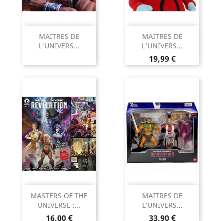
MAITRES DE
MAITRES DE
L'UNIVERS...
L'UNIVERS...
Prix
19,99 €
MASTERS OF THE
MAITRES DE
UNIVERSE :...
L’UNIVERS...
Prix
Prix
16,00 €
33,90 €