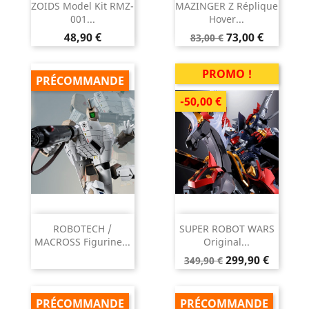
ZOIDS Model Kit RMZ-
MAZINGER Z Réplique
001...
Hover...
Prix
Prix
Prix
48,90 €
73,00 €
83,00 €
de
base
PROMO !
PRÉCOMMANDE
-50,00 €
ROBOTECH /
SUPER ROBOT WARS
MACROSS Figurine...
Original...
Prix
Prix
299,90 €
349,90 €
de
base
PRÉCOMMANDE
PRÉCOMMANDE