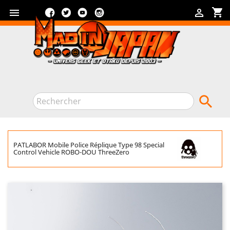
Facebook
Twitter
YouTube
Instagram
shopping_cart



PATLABOR Mobile Police Réplique Type 98 Special
Control Vehicle ROBO-DOU ThreeZero