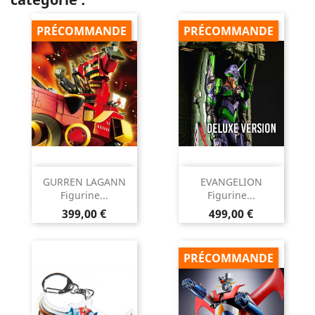
PRÉCOMMANDE
PRÉCOMMANDE
GURREN LAGANN
EVANGELION
Figurine...
Figurine...
Prix
Prix
399,00 €
499,00 €
PRÉCOMMANDE