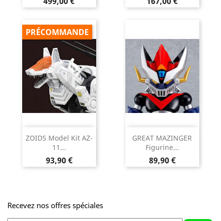
Prix
Prix
499,00 €
167,00 €
PRÉCOMMANDE
ZOIDS Model Kit AZ-
GREAT MAZINGER
11...
Figurine...
Prix
Prix
93,90 €
89,90 €
Recevez nos offres spéciales