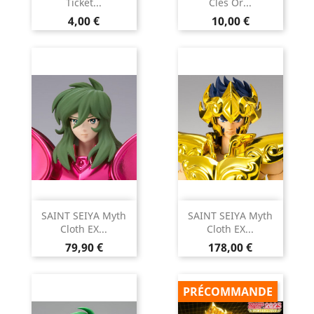
Ticket...
Clés Or...
Prix
Prix
4,00 €
10,00 €
SAINT SEIYA Myth
SAINT SEIYA Myth
Cloth EX...
Cloth EX...
Prix
Prix
79,90 €
178,00 €
PRÉCOMMANDE