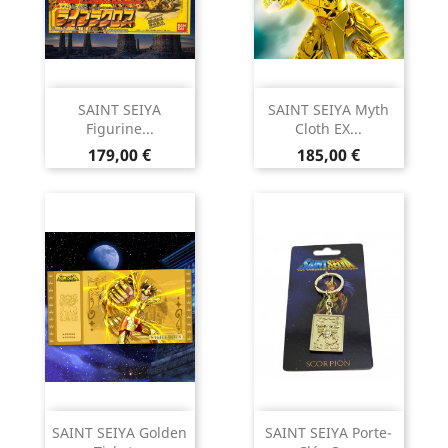
SAINT SEIYA
SAINT SEIYA Myth
Figurine...
Cloth EX...
Prix
Prix
179,00 €
185,00 €
SAINT SEIYA Golden
SAINT SEIYA Porte-