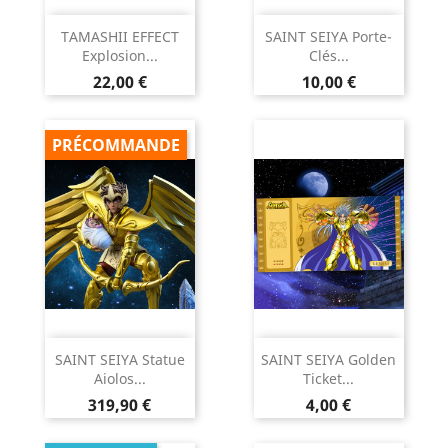
TAMASHII EFFECT
SAINT SEIYA Porte-
Explosion...
Clés...
Prix
Prix
22,00 €
10,00 €
PRÉCOMMANDE
SAINT SEIYA Statue
SAINT SEIYA Golden
Aiolos...
Ticket...
Prix
Prix
319,90 €
4,00 €