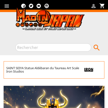
Facebook
Twitter
YouTube
Instagram
shopping_cart



SAINT SEIYA Statue Aldébaran du Taureau Art Scale
Iron Studios