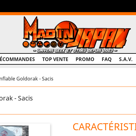
RÉCOMMANDES
TOP VENTE
PROMO
FAQ
S.A.V.
lable Goldorak - Sacis
rak - Sacis
CARACTÉRIST