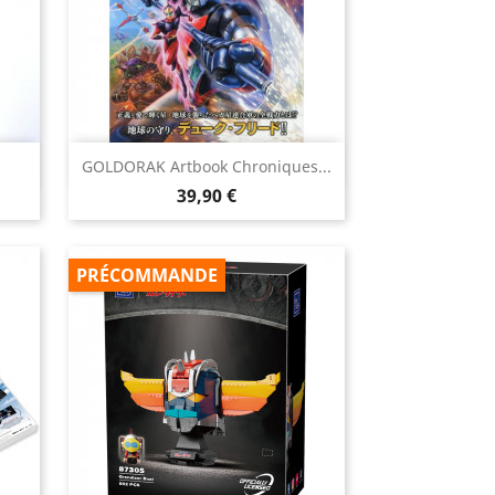

GOLDORAK Artbook Chroniques...
Aperçu rapide
Prix
39,90 €
PRÉCOMMANDE