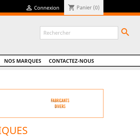
shopping_cart

Panier
(0)
Connexion

NOS MARQUES
CONTACTEZ-NOUS
IQUES