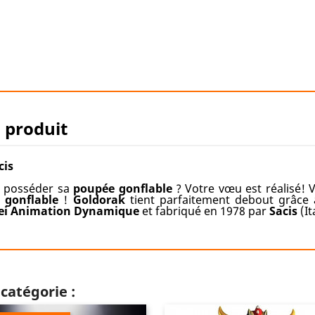
u produit
cis
de posséder sa
poupée gonflable
? Votre vœu est réalisé! 
t gonflable
!
Goldorak
tient parfaitement debout grâce 
ei Animation Dynamique
et fabriqué en 1978 par
Sacis
(It
catégorie :