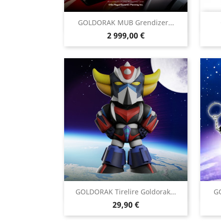

GOLDORAK MUB Grendizer...
Aperçu rapide
Prix
2 999,00 €

GOLDORAK Tirelire Goldorak...
GO
Aperçu rapide
Prix
29,90 €