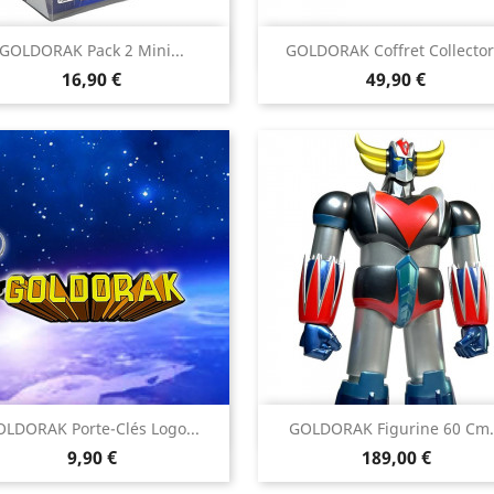


GOLDORAK Pack 2 Mini...
GOLDORAK Coffret Collector.
Aperçu rapide
Aperçu rapide
Prix
Prix
16,90 €
49,90 €


LDORAK Porte-Clés Logo...
GOLDORAK Figurine 60 Cm.
Aperçu rapide
Aperçu rapide
Prix
Prix
9,90 €
189,00 €