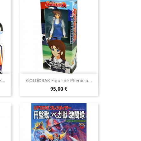

...
GOLDORAK Figurine Phénicia...
Aperçu rapide
Prix
95,00 €