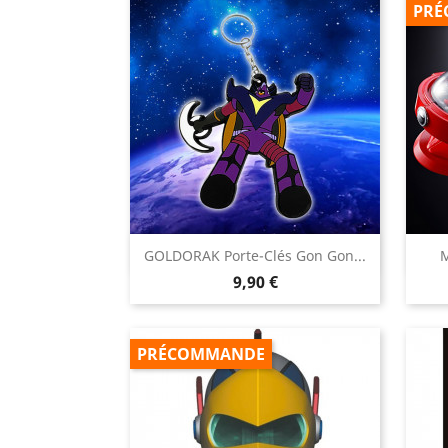
PRÉ

GOLDORAK Porte-Clés Gon Gon...
M
Aperçu rapide
Prix
9,90 €
PRÉCOMMANDE