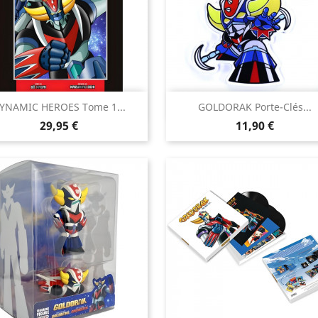


YNAMIC HEROES Tome 1...
GOLDORAK Porte-Clés...
Aperçu rapide
Aperçu rapide
Prix
Prix
29,95 €
11,90 €