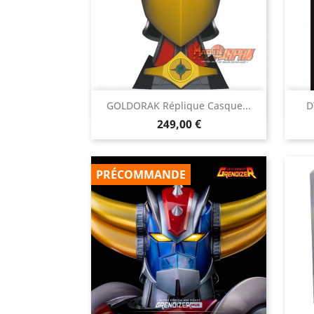

GOLDORAK Réplique Casque...
D
Aperçu rapide
Prix
249,00 €
PRÉCOMMANDE