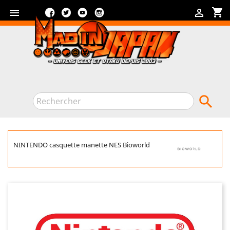
Facebook
Twitter
YouTube
Instagram
shopping_cart



NINTENDO casquette manette NES Bioworld