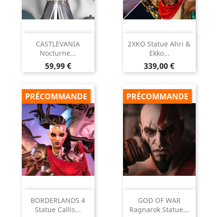
CASTLEVANIA
2XKO Statue Ahri &
Nocturne...
Ekko...
Prix
Prix
59,99 €
339,00 €
PRÉCOMMANDE
PRÉCOMMANDE
BORDERLANDS 4
GOD OF WAR
Statue Callis...
Ragnarok Statue...