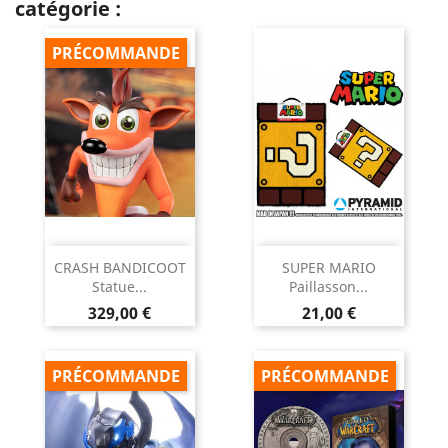
catégorie :
PRÉCOMMANDE
CRASH BANDICOOT
SUPER MARIO
Statue...
Paillasson...
Prix
Prix
329,00 €
21,00 €
PRÉCOMMANDE
PRÉCOMMANDE