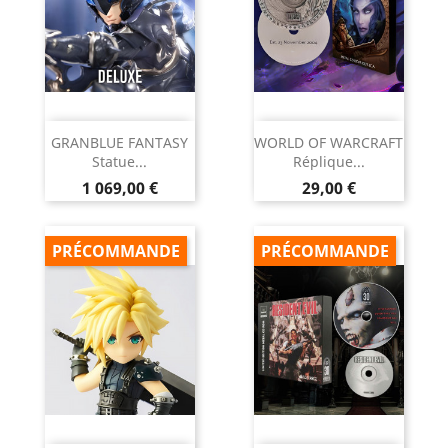
GRANBLUE FANTASY
WORLD OF WARCRAFT
Statue...
Réplique...
Prix
Prix
1 069,00 €
29,00 €
PRÉCOMMANDE
PRÉCOMMANDE