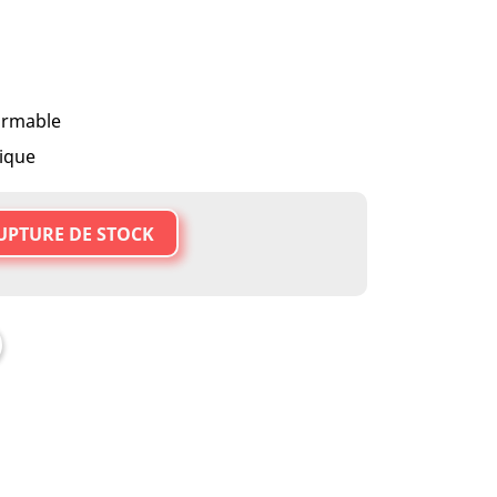
formable
ique
UPTURE DE STOCK