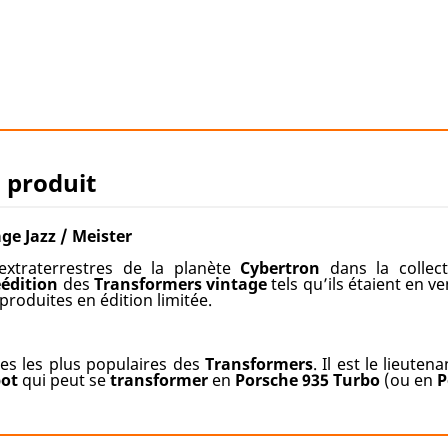
u produit
e Jazz / Meister
-extraterrestres de la planète
Cybertron
dans la collec
éédition
des
Transformers
vintage
tels qu’ils étaient en v
produites en édition limitée.
es les plus populaires des
Transformers
. Il est le lieuten
bot
qui peut se
transformer
en
Porsche 935 Turbo
(ou en
P