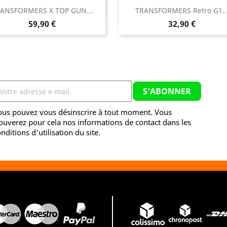


ANSFORMERS X TOP GUN...
TRANSFORMERS Retro G1..
Aperçu rapide
Aperçu rapide
Prix
Prix
59,90 €
32,90 €
ous pouvez vous désinscrire à tout moment. Vous
ouverez pour cela nos informations de contact dans les
nditions d'utilisation du site.