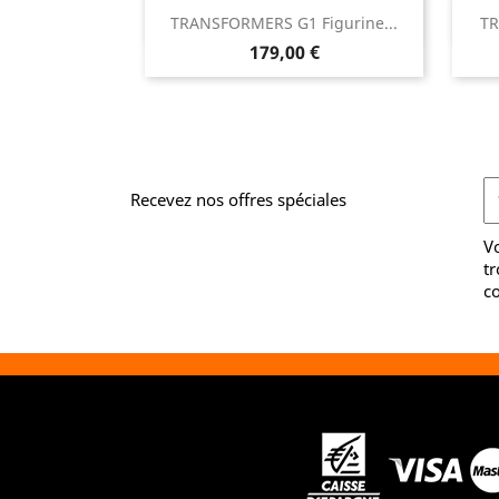

TRANSFORMERS G1 Figurine...
TR
Aperçu rapide
Prix
179,00 €
Recevez nos offres spéciales
V
tr
co