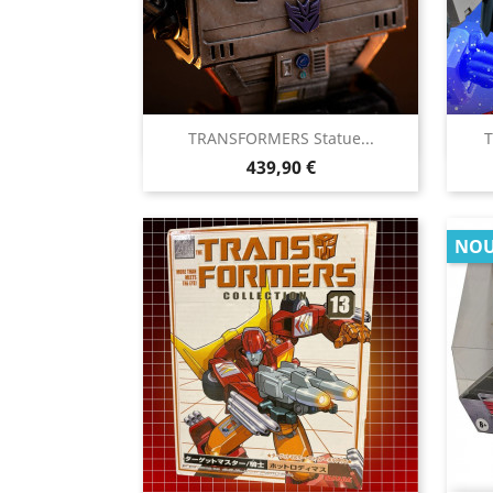

TRANSFORMERS Statue...
T
Aperçu rapide
Prix
439,90 €
NOU