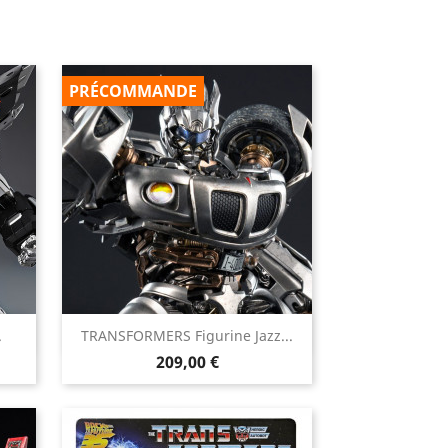
PRÉCOMMANDE

.
TRANSFORMERS Figurine Jazz...
Aperçu rapide
Prix
209,00 €