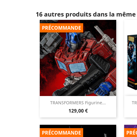
16 autres produits dans la même 
PRÉCOMMANDE

TRANSFORMERS Figurine...
TR
Aperçu rapide
Prix
129,00 €
PRÉCOMMANDE
PRÉ