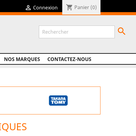
shopping_cart

Panier
(0)
Connexion

NOS MARQUES
CONTACTEZ-NOUS
IQUES