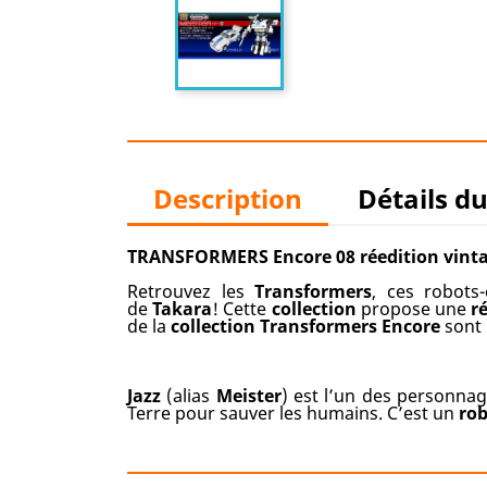
Description
Détails d
TRANSFORMERS Encore 08 réedition vintag
Retrouvez les
Transformers
, ces robots
de
Takara
! Cette
collection
propose une
r
de la
collection
Transformers
Encore
sont 
Jazz
(alias
Meister
) est l’un des personnag
Terre pour sauver les humains. C’est un
ro