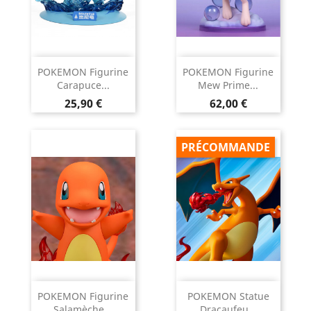
POKEMON Figurine
POKEMON Figurine
Carapuce...
Mew Prime...
Prix
Prix
25,90 €
62,00 €
PRÉCOMMANDE
POKEMON Figurine
POKEMON Statue
Salamèche...
Dracaufeu...