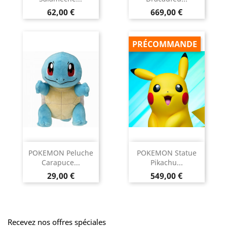
Prix
Prix
62,00 €
669,00 €
PRÉCOMMANDE
POKEMON Peluche
POKEMON Statue
Carapuce...
Pikachu...
Prix
Prix
29,00 €
549,00 €
Recevez nos offres spéciales