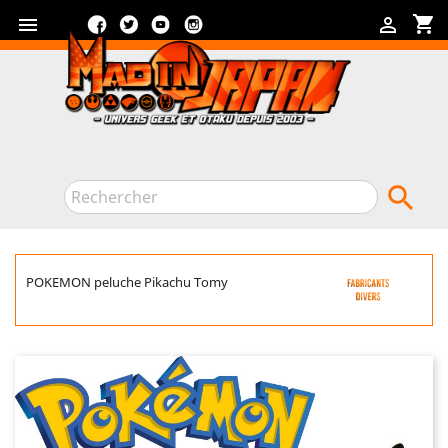
Facebook
Twitter
YouTube
Instagram
shopping_cart



POKEMON peluche Pikachu Tomy