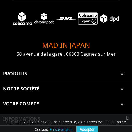
MAD IN JAPAN
58 avenue de la gare , 06800 Cagnes sur Mer
PRODUITS

NOTRE SOCIÉTÉ

VOTRE COMPTE

INFORMATIONS
En poursuivant votre navigation sur ce site, vous acceptez l'utilisation de
© 2026 Graiet Mehdi & Geelen
Cookies.
En savoir plus.
Accepter