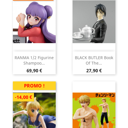
RANMA 1/2 Figurine
BLACK BUTLER Book
Shampoo...
Of The...
Prix
Prix
69,90 €
27,90 €
PROMO !
-14,00 €