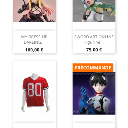
MY DRESS-UP
SWORD ART ONLINE
DARLING...
Figurine...
Prix
Prix
169,00 €
75,00 €
PRÉCOMMANDE