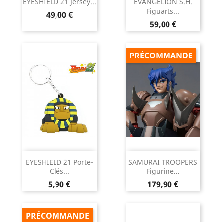
EYESHIELD 21 Jersey...
EVANGELION S.H.
Figuarts...
Prix
49,00 €
Prix
59,00 €
PRÉCOMMANDE
EYESHIELD 21 Porte-
SAMURAI TROOPERS
Clés...
Figurine...
Prix
Prix
5,90 €
179,90 €
PRÉCOMMANDE