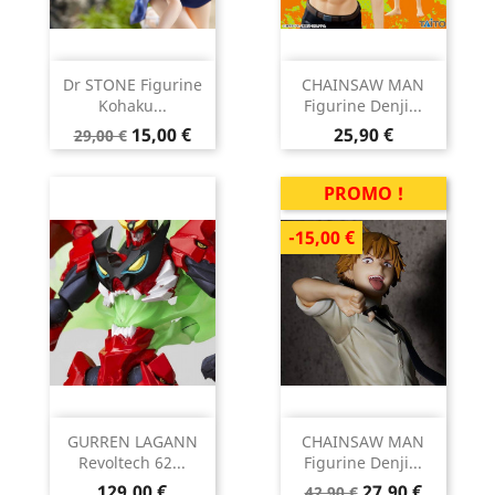
Dr STONE Figurine
CHAINSAW MAN
Kohaku...
Figurine Denji...
Prix
Prix
Prix
15,00 €
25,90 €
29,00 €
de
base
PROMO !
-15,00 €
GURREN LAGANN
CHAINSAW MAN
Revoltech 62...
Figurine Denji...
Prix
Prix
Prix
129,00 €
27,90 €
42,90 €