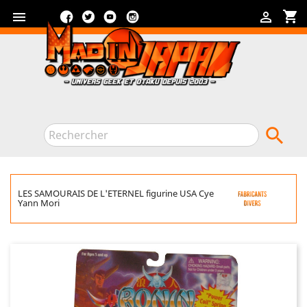
Facebook
Twitter
YouTube
Instagram
shopping_cart



LES SAMOURAIS DE L'ETERNEL figurine USA Cye
Yann Mori