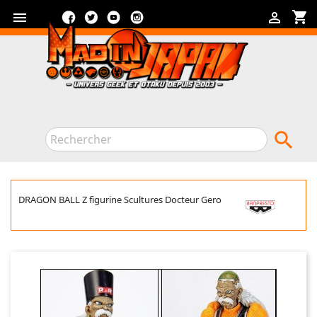
Facebook
Twitter
YouTube
Instagram
shopping_cart



DRAGON BALL Z figurine Scultures Docteur Gero