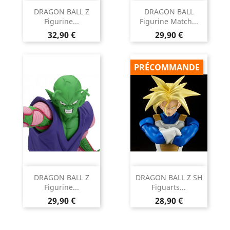
DRAGON BALL Z
DRAGON BALL
Figurine...
Figurine Match...
Prix
Prix
32,90 €
29,90 €
PRÉCOMMANDE
DRAGON BALL Z
DRAGON BALL Z SH
Figurine...
Figuarts...
Prix
Prix
29,90 €
28,90 €