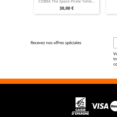

COBRA The Space Pirate Tome...
Aperçu rapide
Prix
30,00 €
Recevez nos offres spéciales
V
tr
co