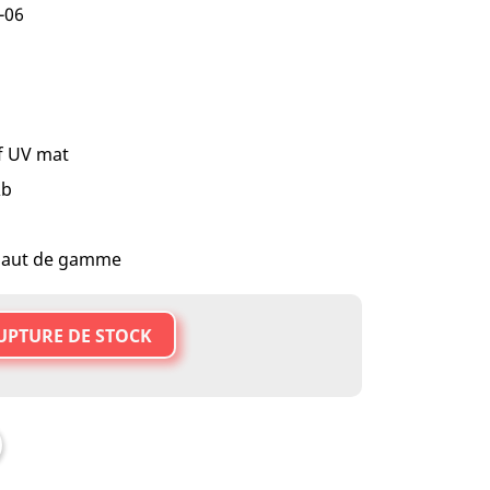
-06
if UV mat
&b
t haut de gamme
UPTURE DE STOCK