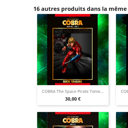
16 autres produits dans la même 

COBRA The Space Pirate Tome...
COB
Aperçu rapide
Prix
30,00 €