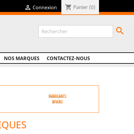
shopping_cart

Panier
(0)
Connexion

NOS MARQUES
CONTACTEZ-NOUS
IQUES