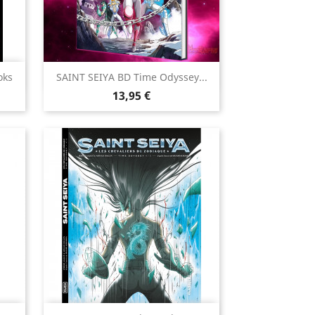

oks
SAINT SEIYA BD Time Odyssey...
Aperçu rapide
Prix
13,95 €