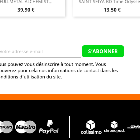


FULLMETAL ALCHEMIST...
SAINT SEIYA BD Time Odyssey
Aperçu rapide
Aperçu rapide
Prix
Prix
39,90 €
13,50 €
ous pouvez vous désinscrire à tout moment. Vous
ouverez pour cela nos informations de contact dans les
nditions d'utilisation du site.