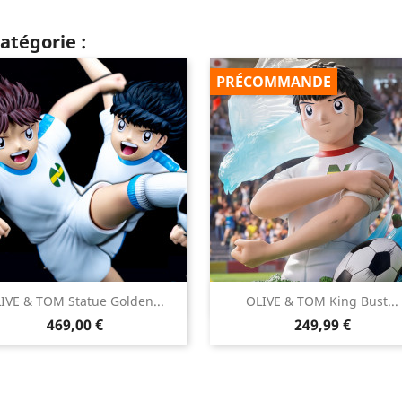
atégorie :
PRÉCOMMANDE


IVE & TOM Statue Golden...
OLIVE & TOM King Bust...
Aperçu rapide
Aperçu rapide
Prix
Prix
469,00 €
249,99 €