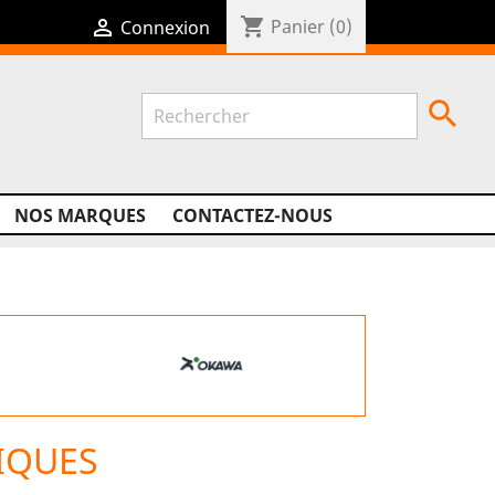
shopping_cart

Panier
(0)
Connexion

NOS MARQUES
CONTACTEZ-NOUS
IQUES