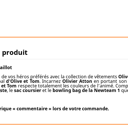
u produit
illot
de vos héros préférés avec la collection de vêtements
Oliv
pal
d’Olive et Tom
. Incarnez
Olivier Atton
en portant so
e et Tom
respecte totalement les couleurs de l’animé. Comp
ste
, le
sac coursier
et le
bowling bag
de la Newteam 1
que
rubrique « commentaire » lors de votre commande.