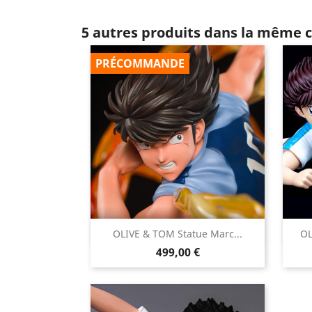
5 autres produits dans la même c
PRÉCOMMANDE

OLIVE & TOM Statue Marc...
OL
Aperçu rapide
Prix
499,00 €