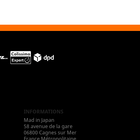
INFORMATIONS
Mad in Japan
58 avenue de la gare
06800 Cagnes sur Mer
France Métropolitaine