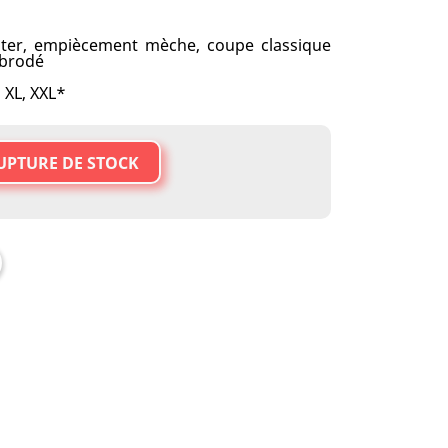
ter, empiècement mèche, coupe classique
 brodé
, XL, XXL*
UPTURE DE STOCK