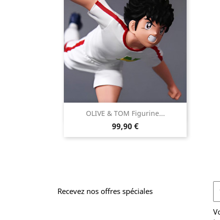

OLIVE & TOM Figurine...
Aperçu rapide
Prix
99,90 €
Recevez nos offres spéciales
V