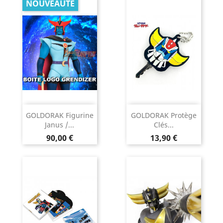
NOUVEAUTÉ
GOLDORAK Figurine
GOLDORAK Protège
Janus /...
Clés...
Prix
Prix
90,00 €
13,90 €