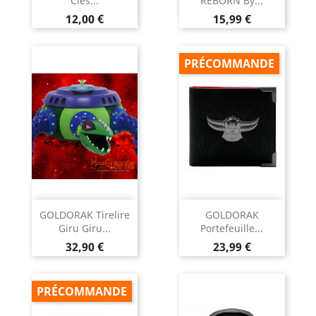
Clés...
REBORN By...
Prix
Prix
12,00 €
15,99 €
PRÉCOMMANDE
GOLDORAK Tirelire
GOLDORAK
Giru Giru...
Portefeuille...
Prix
Prix
32,90 €
23,99 €
PRÉCOMMANDE