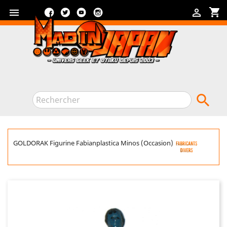
Facebook
Twitter
YouTube
Instagram
shopping_cart



GOLDORAK Figurine Fabianplastica Minos (Occasion)