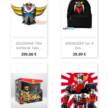
GOLDORAK Tête
GRENDIZER Sac À
Goldorak Taka...
Dos...
Prix
Prix
399,00 €
39,99 €