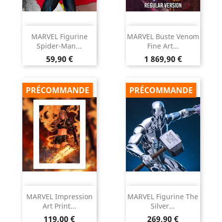
MARVEL Figurine
MARVEL Buste Venom
Spider-Man...
Fine Art...
Prix
Prix
59,90 €
1 869,90 €
PRÉCOMMANDE
PRÉCOMMANDE
MARVEL Impression
MARVEL Figurine The
Art Print...
Silver...
Prix
Prix
119,00 €
269,90 €