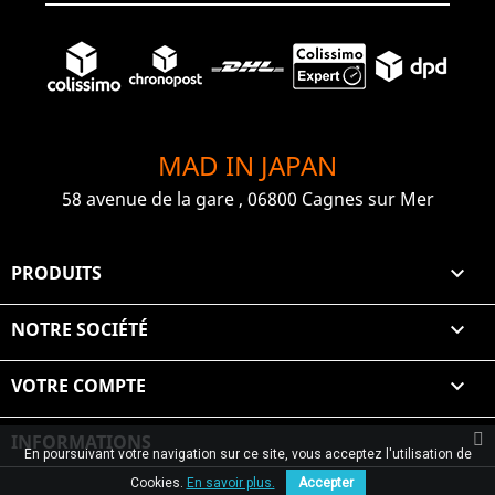
MAD IN JAPAN
58 avenue de la gare , 06800 Cagnes sur Mer
PRODUITS

NOTRE SOCIÉTÉ

VOTRE COMPTE

INFORMATIONS
En poursuivant votre navigation sur ce site, vous acceptez l'utilisation de
© 2026 Graiet Mehdi & Geelen
Cookies.
En savoir plus.
Accepter