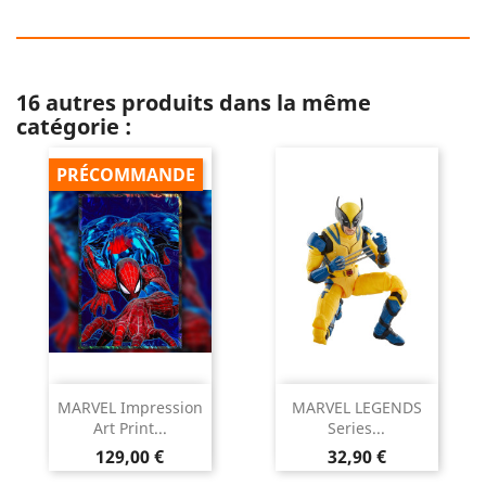
16 autres produits dans la même
catégorie :
PRÉCOMMANDE
MARVEL Impression
MARVEL LEGENDS
Art Print...
Series...
Prix
Prix
129,00 €
32,90 €