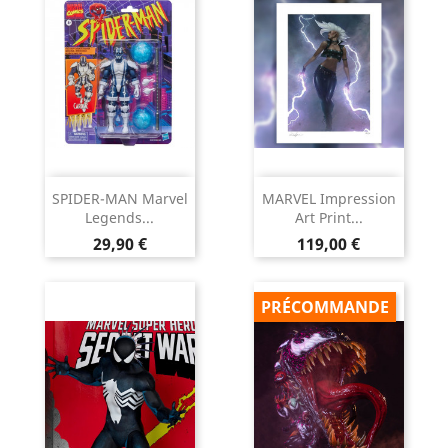
SPIDER-MAN Marvel
MARVEL Impression
Legends...
Art Print...
Prix
Prix
29,90 €
119,00 €
PRÉCOMMANDE