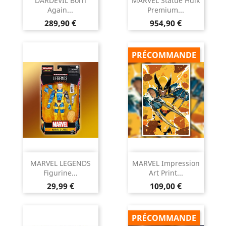
DARDEVIL Born
MARVEL Statue Hulk
Again...
Premium...
Prix
Prix
289,90 €
954,90 €
PRÉCOMMANDE
MARVEL LEGENDS
MARVEL Impression
Figurine...
Art Print...
Prix
Prix
29,99 €
109,00 €
PRÉCOMMANDE