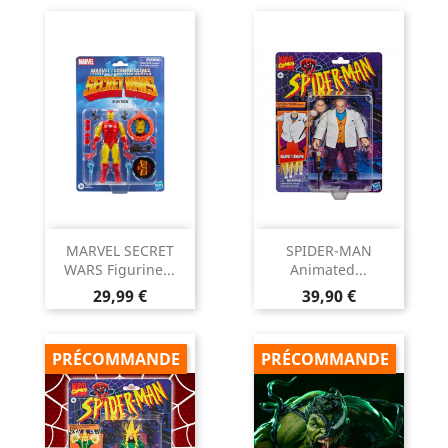
MARVEL SECRET
SPIDER-MAN
WARS Figurine...
Animated...
Prix
Prix
29,99 €
39,90 €
PRÉCOMMANDE
PRÉCOMMANDE