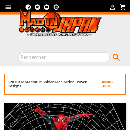
Facebook
Twitter
YouTube
Instagram
shopping_cart



SPIDER-MAN statue Spider-Man Action Bowen
Designs