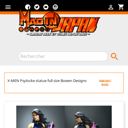
Facebook
Twitter
YouTube
Instagram
shopping_cart



X-MEN Psylocke statue full size Bowen Designs