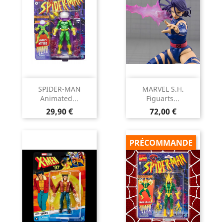
SPIDER-MAN
MARVEL S.H.
Animated...
Figuarts...
Prix
Prix
29,90 €
72,00 €
PRÉCOMMANDE