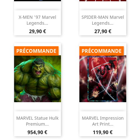
X-MEN '97 Marvel
SPIDER-MAN Marvel
Legends...
Legends...
Prix
Prix
29,90 €
27,90 €
PRÉCOMMANDE
PRÉCOMMANDE
MARVEL Statue Hulk
MARVEL Impression
Premium...
Art Print...
Prix
Prix
954,90 €
119,90 €