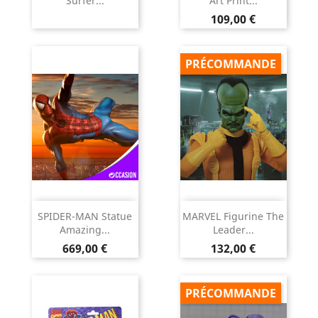
Surfer...
Art Print...
Prix
109,00 €
PRÉCOMMANDE
SPIDER-MAN Statue
MARVEL Figurine The
Amazing...
Leader...
Prix
Prix
669,00 €
132,00 €
PRÉCOMMANDE