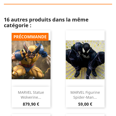
16 autres produits dans la même
catégorie :
PRÉCOMMANDE
MARVEL Statue
MARVEL Figurine
Wolverine...
Spider-Man...
Prix
Prix
879,90 €
59,00 €