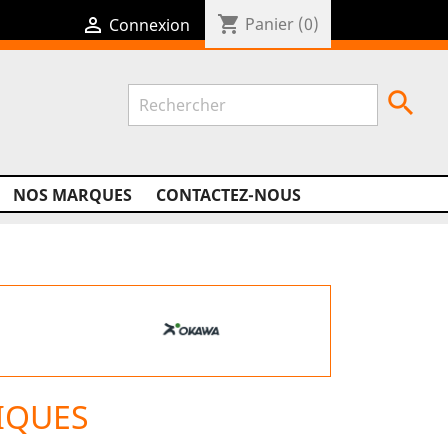
shopping_cart

Panier
(0)
Connexion

NOS MARQUES
CONTACTEZ-NOUS
IQUES