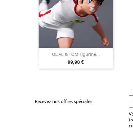

OLIVE & TOM Figurine...
Aperçu rapide
Prix
99,90 €
Recevez nos offres spéciales
V
tr
co