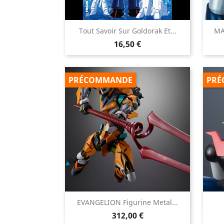

Tout Savoir Sur Goldorak Et...
MA
Aperçu rapide
Prix
16,50 €
PRÉCOMMANDE
PRÉ

EVANGELION Figurine Metal...
Aperçu rapide
Prix
312,00 €