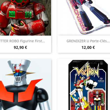


TTER ROBO Figurine First...
GRENDIZER U Porte-Clés...
Aperçu rapide
Aperçu rapide
Prix
Prix
92,90 €
12,00 €