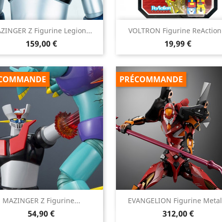


ZINGER Z Figurine Legion...
VOLTRON Figurine ReAction.
Aperçu rapide
Aperçu rapide
Prix
Prix
159,00 €
19,99 €
COMMANDE
PRÉCOMMANDE


MAZINGER Z Figurine...
EVANGELION Figurine Metal.
Aperçu rapide
Aperçu rapide
Prix
Prix
54,90 €
312,00 €