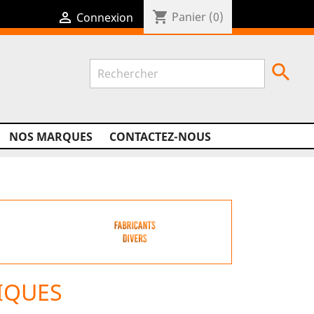
shopping_cart

Panier
(0)
Connexion

NOS MARQUES
CONTACTEZ-NOUS
IQUES