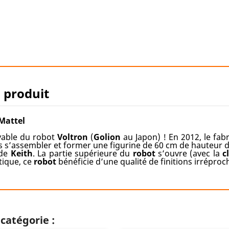
u produit
Mattel
yable du robot
Voltron
(
Golion
au Japon) ! En 2012, le fab
s s’assembler et former une figurine de 60 cm de hauteur 
de
Keith
. La partie supérieure du
robot
s’ouvre (avec la
c
tique, ce
robot
bénéficie d’une qualité de finitions irréproc
catégorie :