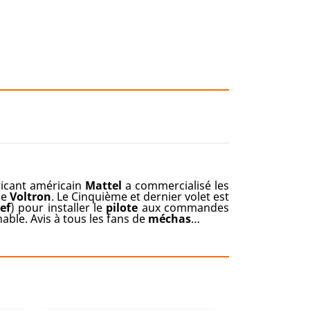
ricant américain
Mattel
a commercialisé les
de
Voltron
. Le Cinquième et dernier volet est
lef
) pour installer le
pilote
aux commandes
hable. Avis à tous les fans de
méchas
…