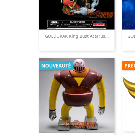

GOLDORAK King Bust Actarus...
GOL
Aperçu rapide
NOUVEAUTÉ
PRÉ