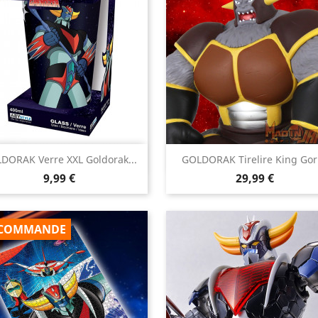


DORAK Verre XXL Goldorak...
GOLDORAK Tirelire King Gori
Aperçu rapide
Aperçu rapide
Prix
Prix
9,99 €
29,99 €
COMMANDE