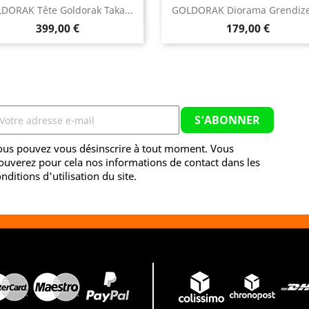


DORAK Tête Goldorak Taka...
GOLDORAK Diorama Grendizer
Aperçu rapide
Aperçu rapide
Prix
Prix
399,00 €
179,00 €
ous pouvez vous désinscrire à tout moment. Vous
ouverez pour cela nos informations de contact dans les
nditions d'utilisation du site.