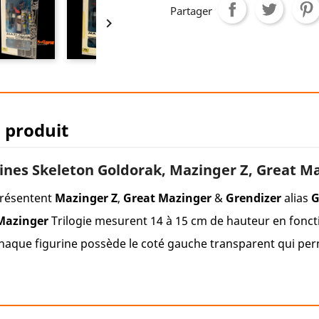
Partager

u produit
nes Skeleton Goldorak, Mazinger Z, Great M
eprésentent
Mazinger Z
,
Great Mazinger
&
Grendizer
alias
G
 Mazinger
Trilogie mesurent 14 à 15 cm de hauteur en fonc
 chaque figurine possède le coté gauche transparent qui perm