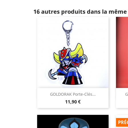
16 autres produits dans la même 

GOLDORAK Porte-Clés...
G
Aperçu rapide
Prix
11,90 €
PRÉ