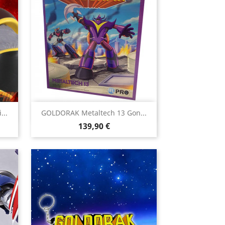

...
GOLDORAK Metaltech 13 Gon...
Aperçu rapide
Prix
139,90 €