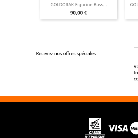

GOLDORAK Figurine Boss...
GOL
Aperçu rapide
Prix
90,00 €
Recevez nos offres spéciales
V
tr
co