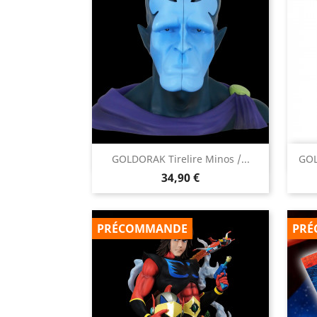

GOLDORAK Tirelire Minos /...
GOL
Aperçu rapide
Prix
34,90 €
PRÉCOMMANDE
PRÉ