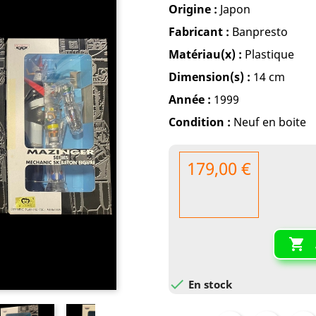
Origine :
Japon
Fabricant :
Banpresto
Matériau(x) :
Plastique
Dimension(s) :
14 cm
Année :
1999
Condition :
Neuf en boite
179,00 €


En stock