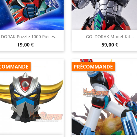


DORAK Puzzle 1000 Pièces...
GOLDORAK Model-Kit...
Aperçu rapide
Aperçu rapide
Prix
Prix
19,00 €
59,00 €
COMMANDE
PRÉCOMMANDE