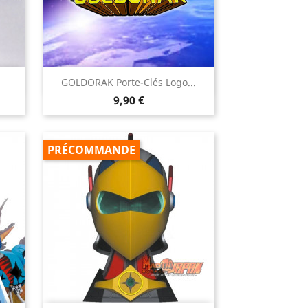

GOLDORAK Porte-Clés Logo...
Aperçu rapide
Prix
9,90 €
PRÉCOMMANDE