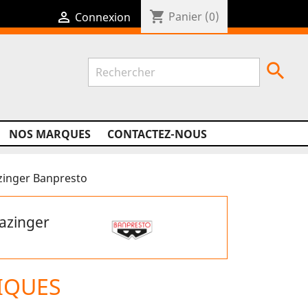
shopping_cart

Panier
(0)
Connexion

NOS MARQUES
CONTACTEZ-NOUS
zinger Banpresto
azinger
IQUES