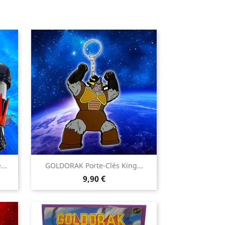

..
GOLDORAK Porte-Clés King...
Aperçu rapide
Prix
9,90 €