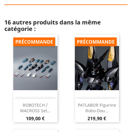
16 autres produits dans la même
catégorie :
PRÉCOMMANDE
PRÉCOMMANDE
ROBOTECH /
PATLABOR Figurine
MACROSS Set...
Robo-Dou...
Prix
Prix
109,00 €
219,90 €