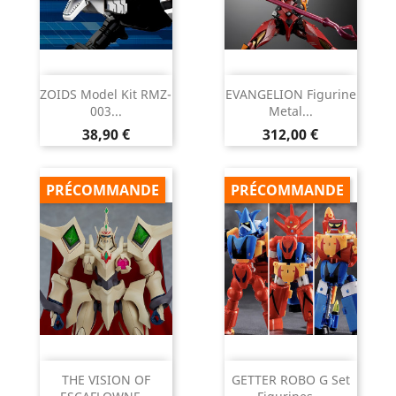
ZOIDS Model Kit RMZ-
EVANGELION Figurine
003...
Metal...
Prix
Prix
38,90 €
312,00 €
PRÉCOMMANDE
PRÉCOMMANDE
THE VISION OF
GETTER ROBO G Set