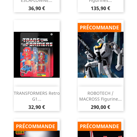
ESCAFLOWNE...
Figurines...
Prix
Prix
36,90 €
135,90 €
PRÉCOMMANDE
TRANSFORMERS Retro
ROBOTECH /
G1...
MACROSS Figurine...
Prix
Prix
32,90 €
290,00 €
PRÉCOMMANDE
PRÉCOMMANDE