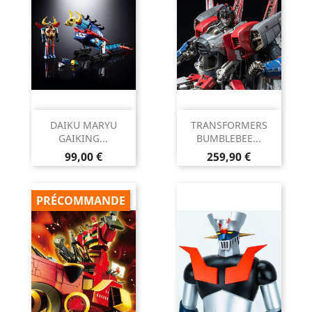
DAIKU MARYU
TRANSFORMERS
GAIKING...
BUMBLEBEE...
Prix
Prix
99,00 €
259,90 €
PRÉCOMMANDE