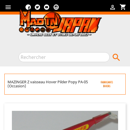
Facebook
Twitter
YouTube
Instagram
shopping_cart



MAZINGER Z vaisseau Hover Pilder Popy PA-05
(Occasion)