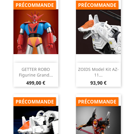
PRÉCOMMANDE
PRÉCOMMANDE
GETTER ROBO
ZOIDS Model Kit AZ-
Figurine Grand...
11...
Prix
Prix
499,00 €
93,90 €
PRÉCOMMANDE
PRÉCOMMANDE