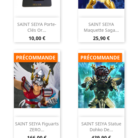
SAINT SEIYA Porte-
SAINT SEIYA
Clés Or...
Maquette Saga...
Prix
Prix
10,00 €
25,90 €
PRÉCOMMANDE
PRÉCOMMANDE
SAINT SEIYA Figuarts
SAINT SEIYA Statue
ZERO...
Dohko De...
Prix
Prix
166,00 €
439,90 €