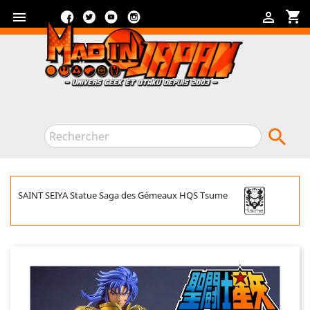
Facebook
Twitter
YouTube
Instagram
shopping_cart



SAINT SEIYA Statue Saga des Gémeaux HQS Tsume