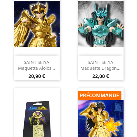
SAINT SEIYA
SAINT SEIYA
Maquette Aiolos...
Maquette Dragon...
Prix
Prix
20,90 €
22,00 €
PRÉCOMMANDE