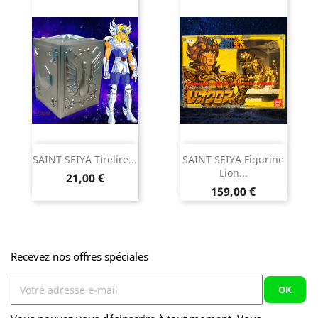
SAINT SEIYA Tirelire...
SAINT SEIYA Figurine
Lion...
Prix
21,00 €
Prix
159,00 €
Recevez nos offres spéciales