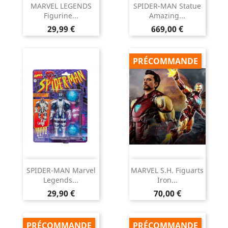
MARVEL LEGENDS
SPIDER-MAN Statue
Figurine...
Amazing...
Prix
Prix
29,99 €
669,00 €
PRÉCOMMANDE
SPIDER-MAN Marvel
MARVEL S.H. Figuarts
Legends...
Iron...
Prix
Prix
29,90 €
70,00 €
PRÉCOMMANDE
PRÉCOMMANDE