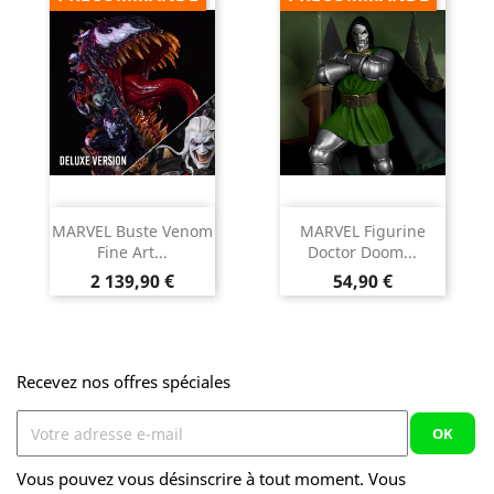
MARVEL Buste Venom
MARVEL Figurine
Fine Art...
Doctor Doom...
Prix
Prix
2 139,90 €
54,90 €
Recevez nos offres spéciales
Vous pouvez vous désinscrire à tout moment. Vous