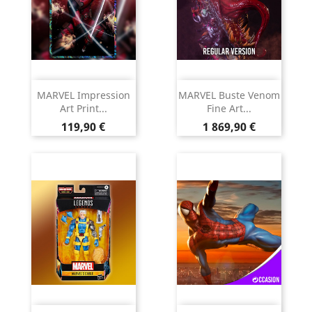
MARVEL Impression
MARVEL Buste Venom
Art Print...
Fine Art...
Prix
Prix
119,90 €
1 869,90 €