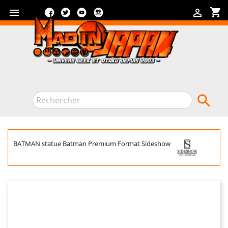
Facebook
Twitter
YouTube
Instagram
shopping_cart



BATMAN statue Batman Premium Format Sideshow