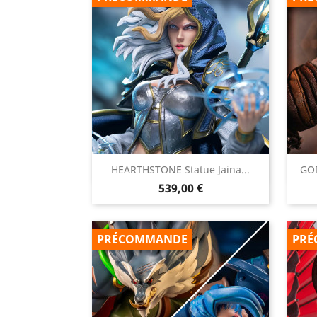

HEARTHSTONE Statue Jaina...
GOD
Aperçu rapide
Prix
539,00 €
PRÉCOMMANDE
PRÉ