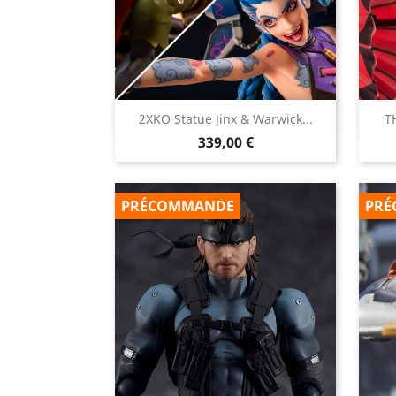

2XKO Statue Jinx & Warwick...
T
Aperçu rapide
Prix
339,00 €
PRÉCOMMANDE
PRÉ