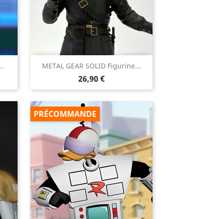

..
METAL GEAR SOLID Figurine...
Aperçu rapide
Prix
26,90 €
PRÉCOMMANDE