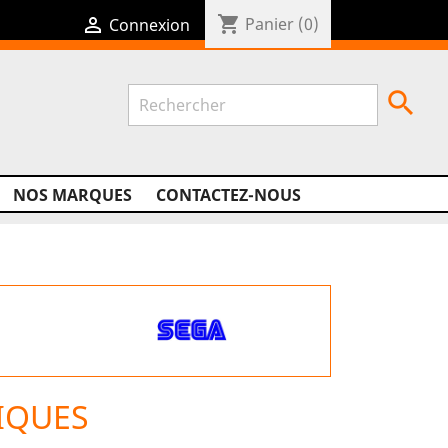
shopping_cart

Panier
(0)
Connexion

NOS MARQUES
CONTACTEZ-NOUS
IQUES