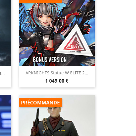

...
ARKNIGHTS Statue W ELITE 2...
Aperçu rapide
Prix
1 049,00 €
PRÉCOMMANDE