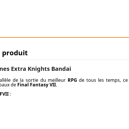
u produit
ines Extra Knights Bandai
allèle de la sortie du meilleur
RPG
de tous les temps, c
ipaux de
Final Fantasy VII
.
FVII
: