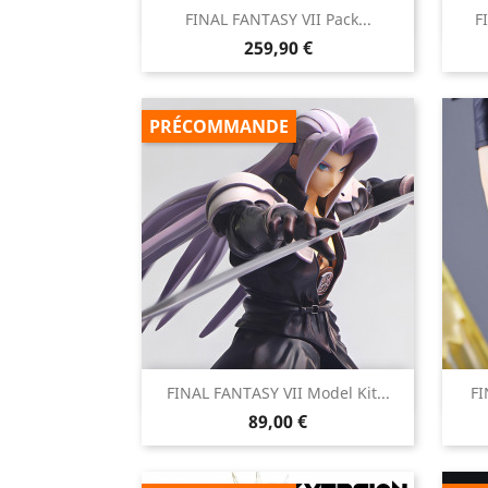

FINAL FANTASY VII Pack...
F
Aperçu rapide
Prix
259,90 €
PRÉCOMMANDE

FINAL FANTASY VII Model Kit...
FI
Aperçu rapide
Prix
89,00 €