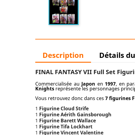
Description
Détails d
FINAL FANTASY VII Full Set Figur
Commercialisée au
Japon
en
1997
, en par
Knights
représente les personnages princ
Vous retrouvez donc dans ces
7 figurines F
1
Figurine
Cloud
Strife
1
Figurine
Aérith
Gainsborough
1
Figurine
Barett
Wallace
1
Figurine
Tifa
Lockhart
1
Figurine
Vincent Valentine