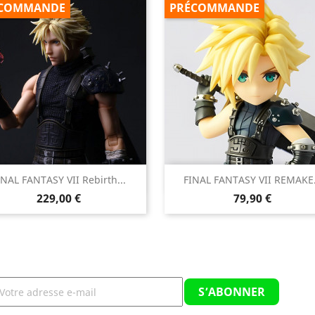
COMMANDE
PRÉCOMMANDE


INAL FANTASY VII Rebirth...
FINAL FANTASY VII REMAKE.
Aperçu rapide
Aperçu rapide
Prix
Prix
229,00 €
79,90 €