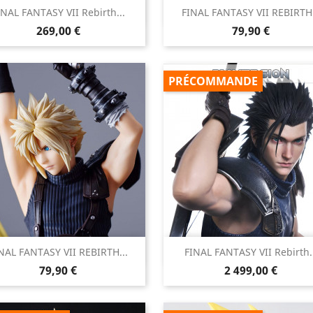


INAL FANTASY VII Rebirth...
FINAL FANTASY VII REBIRTH.
Aperçu rapide
Aperçu rapide
Prix
Prix
269,00 €
79,90 €
PRÉCOMMANDE


NAL FANTASY VII REBIRTH...
FINAL FANTASY VII Rebirth..
Aperçu rapide
Aperçu rapide
Prix
Prix
79,90 €
2 499,00 €