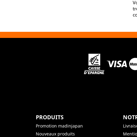
V
tr
co
PRODUITS
NOTR
Promotion madinjapan
Livrai
Nouveaux produits
Mentio