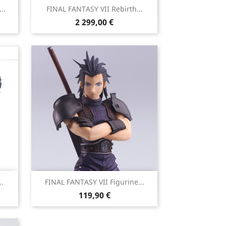

..
FINAL FANTASY VII Rebirth...
Aperçu rapide
Prix
2 299,00 €

.
FINAL FANTASY VII Figurine...
Aperçu rapide
Prix
119,90 €