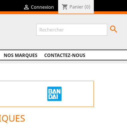
shopping_cart

Panier
(0)
Connexion

NOS MARQUES
CONTACTEZ-NOUS
IQUES