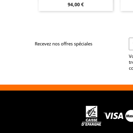
Prix
94,00 €
Recevez nos offres spéciales
V
tr
co