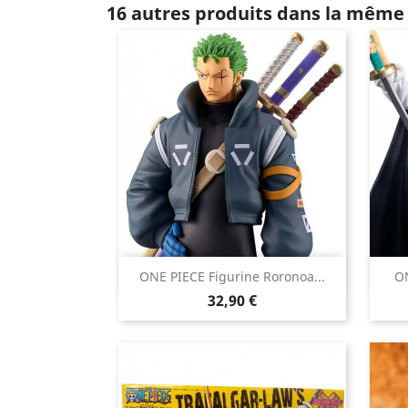
16 autres produits dans la même 

ONE PIECE Figurine Roronoa...
ON
Aperçu rapide
Prix
32,90 €