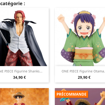
catégorie :


E PIECE Figurine Shanks...
ONE PIECE Figurine Otama.
Aperçu rapide
Aperçu rapide
Prix
Prix
34,90 €
29,90 €
PRÉCOMMANDE