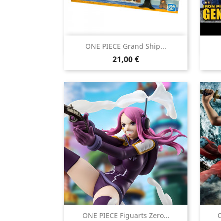

ONE PIECE Grand Ship...
Aperçu rapide
Prix
21,00 €

ONE PIECE Figuarts Zero...
O
Aperçu rapide