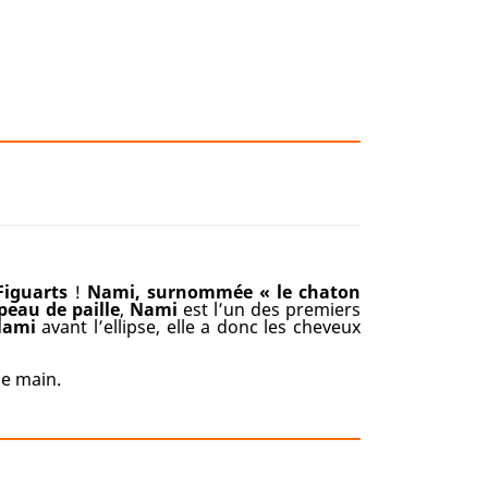
Figuarts
!
Nami, surnommée « le chaton
peau de paille
,
Nami
est l’un des premiers
ami
avant l’ellipse, elle a donc les cheveux
de main.