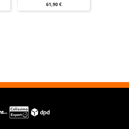
Prix
61,90 €