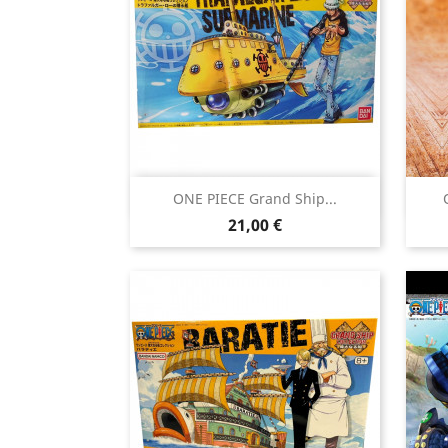

ONE PIECE Grand Ship...
Aperçu rapide
Prix
21,00 €