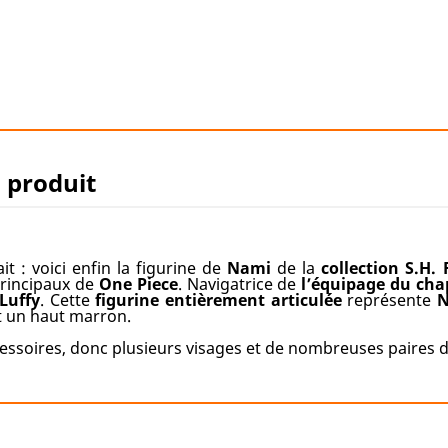
u produit
ait : voici enfin la figurine de
Nami
de la
collection S.H. 
rincipaux de
One Piece
. Navigatrice de
l’équipage du
cha
Luffy
. Cette
figurine entièrement articulée
représente
N
et un haut marron.
essoires, donc plusieurs visages et de nombreuses paires 