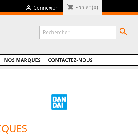
shopping_cart

Panier
(0)
Connexion

NOS MARQUES
CONTACTEZ-NOUS
IQUES