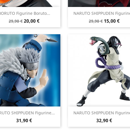


BORUTO Figurine Boruto...
NARUTO SHIPPUDEN Figurine
Aperçu rapide
Aperçu rapide
Prix
Prix
Prix
Prix
20,00 €
15,00 €
29,90 €
29,90 €
de
de
base
base


UTO SHIPPUDEN Figurine...
NARUTO SHIPPUDEN Figurine
Aperçu rapide
Aperçu rapide
Prix
Prix
31,90 €
32,90 €