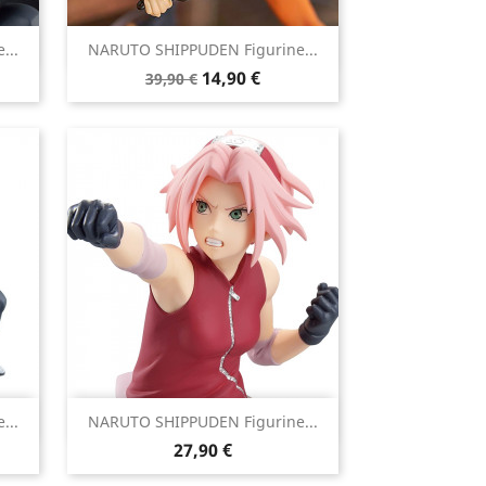

...
NARUTO SHIPPUDEN Figurine...
Aperçu rapide
Prix
Prix
14,90 €
39,90 €
de
base

...
NARUTO SHIPPUDEN Figurine...
Aperçu rapide
Prix
27,90 €