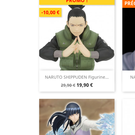
PROMO !
PRÉ
-10,00 €

NARUTO SHIPPUDEN Figurine...
NA
Aperçu rapide
Prix
Prix
19,90 €
29,90 €
de
base