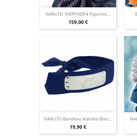

NARUTO SHIPPUDEN Figurine...
Aperçu rapide
Prix
159,00 €

NARUTO Bandeau Konoha Bleu...
NAR
Aperçu rapide
Prix
19,90 €