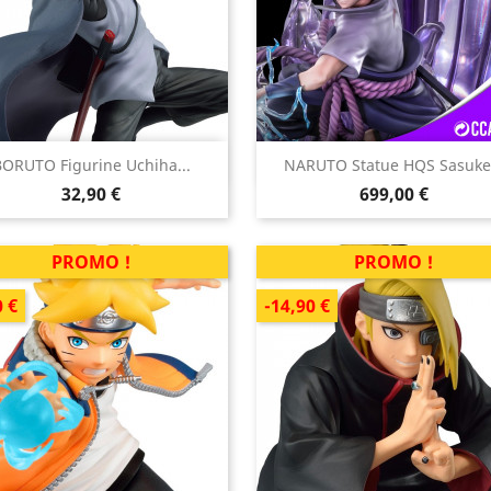


ORUTO Figurine Uchiha...
NARUTO Statue HQS Sasuke.
Aperçu rapide
Aperçu rapide
Prix
Prix
32,90 €
699,00 €
PROMO !
PROMO !
0 €
-14,90 €