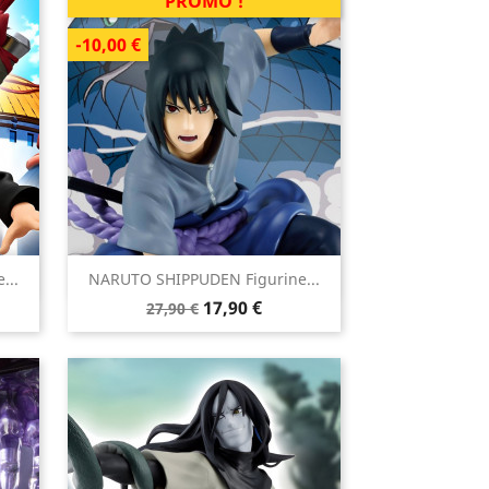
PROMO !
-10,00 €

...
NARUTO SHIPPUDEN Figurine...
Aperçu rapide
Prix
Prix
17,90 €
27,90 €
de
base