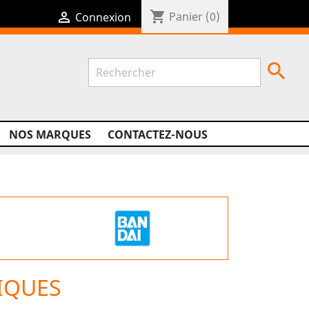
shopping_cart

Panier
(0)
Connexion

NOS MARQUES
CONTACTEZ-NOUS
IQUES