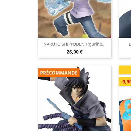

NARUTO SHIPPUDEN Figurine...
B
Aperçu rapide
Prix
26,90 €
PRÉCOMMANDE
-9,9