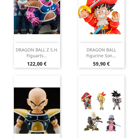
DRAGON BALL Z S.H.
DRAGON BALL
Figuarts...
Figurine Son...
Prix
Prix
122,00 €
59,90 €