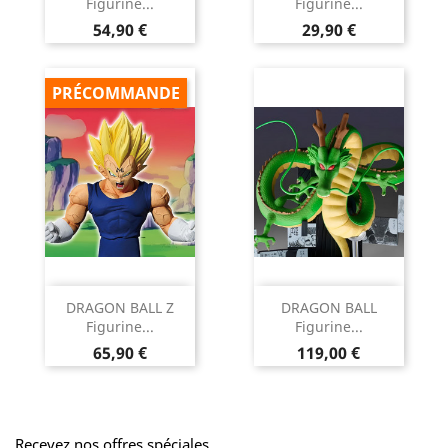
Figurine...
Figurine...
Prix
Prix
54,90 €
29,90 €
PRÉCOMMANDE
DRAGON BALL Z
DRAGON BALL
Figurine...
Figurine...
Prix
Prix
65,90 €
119,00 €
Recevez nos offres spéciales