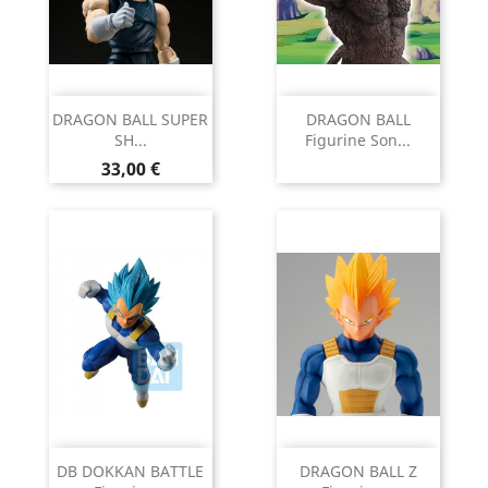
DRAGON BALL SUPER
DRAGON BALL
SH...
Figurine Son...
Prix
33,00 €
DB DOKKAN BATTLE
DRAGON BALL Z