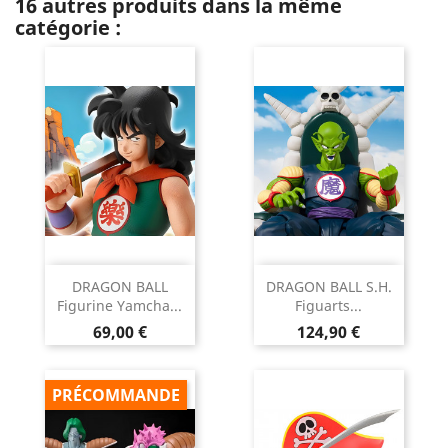
16 autres produits dans la même
catégorie :
DRAGON BALL
DRAGON BALL S.H.
Figurine Yamcha...
Figuarts...
Prix
Prix
69,00 €
124,90 €
PRÉCOMMANDE