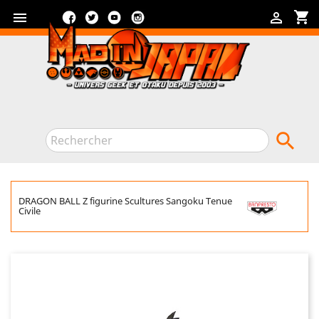
Facebook
Twitter
YouTube
Instagram
shopping_cart



DRAGON BALL Z figurine Scultures Sangoku Tenue
Civile