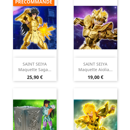
PRÉCOMMANDE
SAINT SEIYA
SAINT SEIYA
Maquette Saga...
Maquette Aiolia...
Prix
Prix
25,90 €
19,00 €