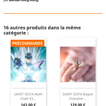
par
Bandai Hong-Kong.
16 autres produits dans la même
catégorie :
PRÉCOMMANDE
SAINT SEIYA Myth
SAINT SEIYA Bague
Cloth EX...
Chevalier...
Prix
Prix
143,00 €
129,00 €