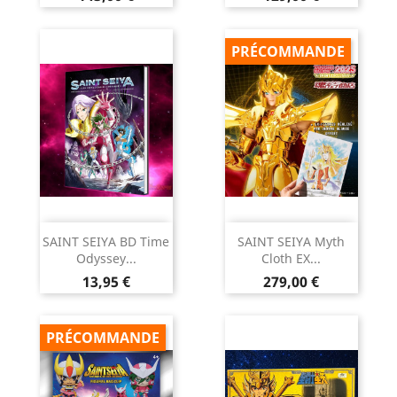
PRÉCOMMANDE
SAINT SEIYA BD Time
SAINT SEIYA Myth
Odyssey...
Cloth EX...
Prix
Prix
13,95 €
279,00 €
PRÉCOMMANDE