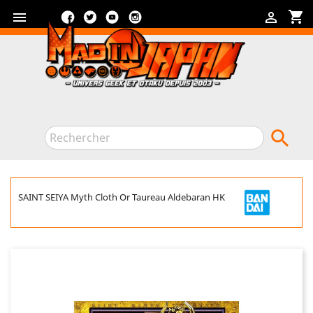
Facebook
Twitter
YouTube
Instagram
shopping_cart



SAINT SEIYA Myth Cloth Or Taureau Aldebaran HK