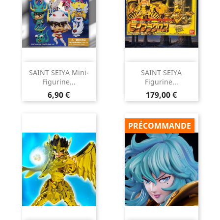
SAINT SEIYA Mini-
SAINT SEIYA
Figurine...
Figurine...
Prix
Prix
6,90 €
179,00 €
PRÉCOMMANDE