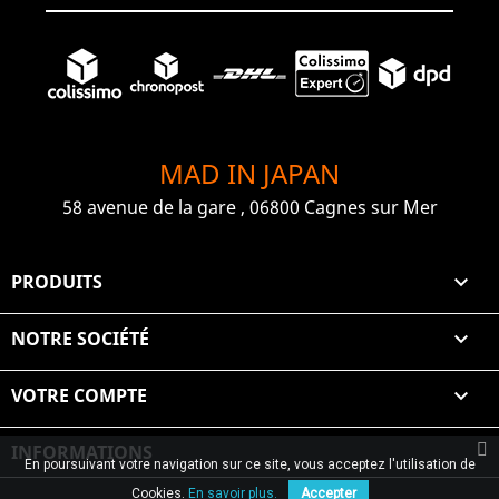
MAD IN JAPAN
58 avenue de la gare , 06800 Cagnes sur Mer
PRODUITS

NOTRE SOCIÉTÉ

VOTRE COMPTE

INFORMATIONS
En poursuivant votre navigation sur ce site, vous acceptez l'utilisation de
© 2026 Graiet Mehdi & Geelen
Cookies.
En savoir plus.
Accepter