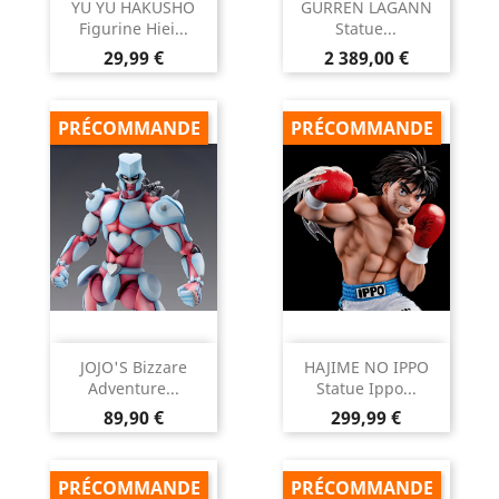
YU YU HAKUSHO
GURREN LAGANN
Figurine Hiei...
Statue...
Prix
Prix
29,99 €
2 389,00 €
PRÉCOMMANDE
PRÉCOMMANDE
JOJO'S Bizzare
HAJIME NO IPPO
Adventure...
Statue Ippo...
Prix
Prix
89,90 €
299,99 €
PRÉCOMMANDE
PRÉCOMMANDE