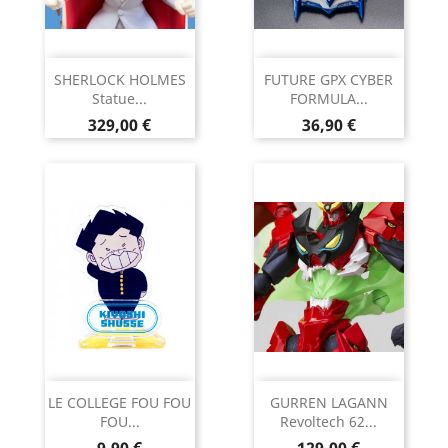
SHERLOCK HOLMES
FUTURE GPX CYBER
Statue...
FORMULA...
Prix
Prix
329,00 €
36,90 €
LE COLLEGE FOU FOU
GURREN LAGANN
FOU...
Revoltech 62...
Prix
Prix