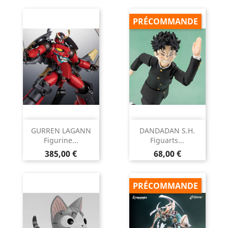
PRÉCOMMANDE
GURREN LAGANN
DANDADAN S.H.
Figurine...
Figuarts...
Prix
Prix
385,00 €
68,00 €
PRÉCOMMANDE