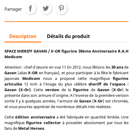
Partager
Description
Détails du produit
SPACE SHERIFF GAVAN / X-OR figurine 30ème Anniversaire R.A.H
Medicom
Attention : chef d’œuvre en vue !!! En 2012, nous fêtions les
30 ans
de
Gavan
(alias
X-OR
en français), et pour participer à la fête le fabricant
japonais
Medicom
nous a proposé cette magnifique
figurine
articulée
12 inch à l'image du plus célèbre
sheriff de l’espace :
Gavan (X-Or)
. Cette
version
de la
figurine
de
Gavan
(
X-Or
) le
présente dans son armure d’origine. A l’inverse de la première version
sortie il y à quelques années, l’armure de
Gavan
(
X-Or
) est chromée,
et vous pourrez apprécier de nombreux détails très réalistes.
Cette
édition anniversaire
a été fabriquée en quantité limitée. Une
magnifique
figurine collector
à posséder absolument par tous les
fans de
Metal Heroes
.