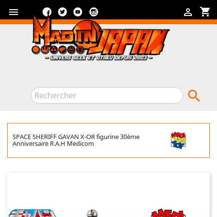
Facebook
Twitter
YouTube
Instagram
shopping_cart



SPACE SHERIFF GAVAN X-OR figurine 30ème
Anniversaire R.A.H Medicom