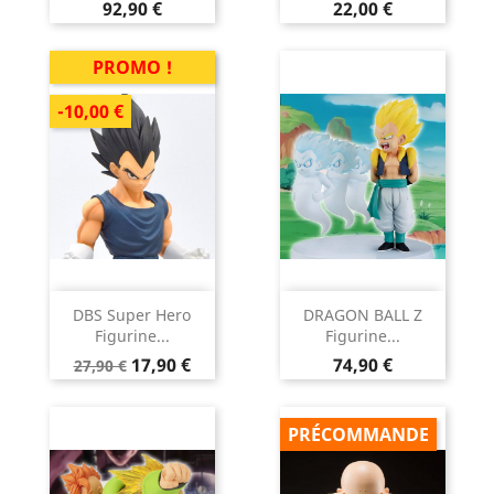
Prix
Prix
92,90 €
22,00 €
PROMO !
-10,00 €
DBS Super Hero
DRAGON BALL Z
Figurine...
Figurine...
Prix
Prix
Prix
17,90 €
74,90 €
27,90 €
de
base
PRÉCOMMANDE