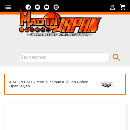
Facebook
Twitter
YouTube
Instagram
shopping_cart



DRAGON BALL Z statue Ichiban Kuji Son Gohan
Super Saiyan