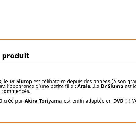
u produit
s,
le
Dr Slump
est célibataire depuis des années (à son gra
a l’apparence d’une petite fille :
Arale
…Le
Dr Slump
est l
ue commencés.
80 créé par
Akira
Toriyama
est enfin adaptée en
DVD
!!! V