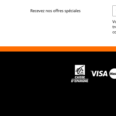
Recevez nos offres spéciales
V
tr
co