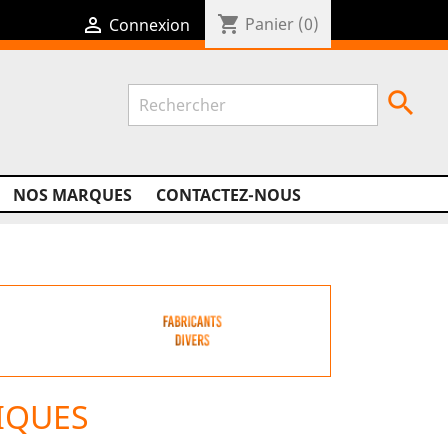
shopping_cart

Panier
(0)
Connexion

NOS MARQUES
CONTACTEZ-NOUS
IQUES