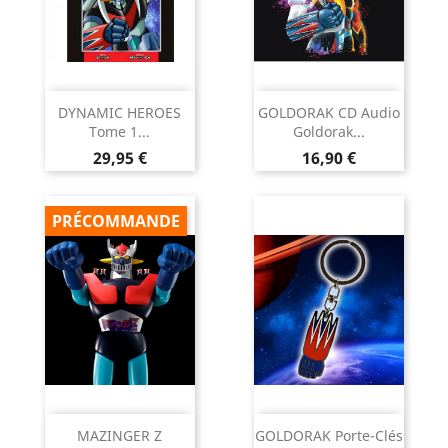
DYNAMIC HEROES
GOLDORAK CD Audio
Tome 1...
Goldorak...
Prix
Prix
29,95 €
16,90 €
PRÉCOMMANDE
MAZINGER Z
GOLDORAK Porte-Clés