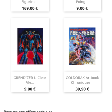
Figurine...
Poing...
Prix
Prix
169,00 €
9,00 €
GRENDIZER U Clear
GOLDORAK Artbook
File...
Chroniques...
Prix
Prix
9,00 €
39,90 €
Recevez nos offres spéciales