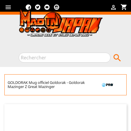
Facebook
Twitter
YouTube
Instagram
shopping_cart



GOLDORAK Mug officiel Goldorak - Goldorak
Mazinger Z Great Mazinger