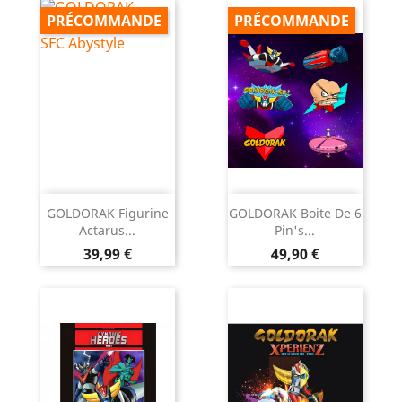
PRÉCOMMANDE
PRÉCOMMANDE
GOLDORAK Figurine
GOLDORAK Boite De 6
Actarus...
Pin's...
Prix
Prix
39,99 €
49,90 €