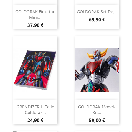
GOLDORAK Figurine
GOLDORAK Set De...
Mini...
Prix
69,90 €
Prix
37,90 €
GRENDIZER U Toile
GOLDORAK Model-
Goldorak...
Kit...
Prix
Prix
24,90 €
59,00 €