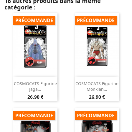
16 autres produits dans la même
catégorie :
PRÉCOMMANDE
PRÉCOMMANDE
COSMOCATS Figurine
COSMOCATS Figurine
Jaga...
Monkian...
Prix
Prix
26,90 €
26,90 €
PRÉCOMMANDE
PRÉCOMMANDE