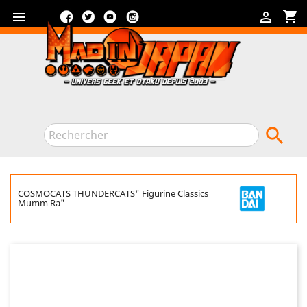
Facebook
Twitter
YouTube
Instagram
shopping_cart



COSMOCATS THUNDERCATS" Figurine Classics
Mumm Ra"