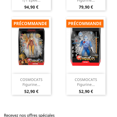
1/1 Epée...
Figurine...
Prix
Prix
94,90 €
79,90 €
PRÉCOMMANDE
PRÉCOMMANDE
COSMOCATS
COSMOCATS
Figurine...
Figurine...
Prix
Prix
52,90 €
52,90 €
Recevez nos offres spéciales