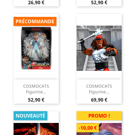
Prix
Prix
26,90 €
52,90 €
PRÉCOMMANDE
COSMOCATS
COSMOCATS
Figurine...
Figurine...
Prix
Prix
52,90 €
69,90 €
NOUVEAUTÉ
PROMO !
-10,00 €