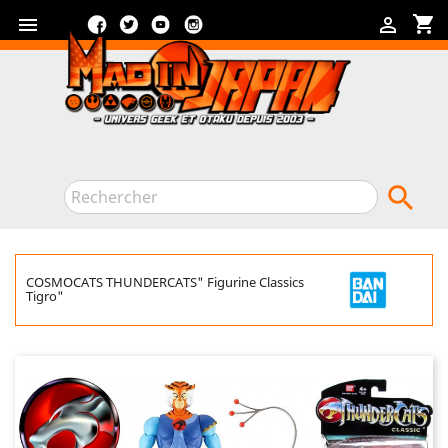
Facebook
Twitter
YouTube
Instagram
shopping_cart



COSMOCATS THUNDERCATS" Figurine Classics
Tigro"