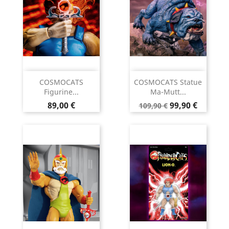
COSMOCATS
COSMOCATS Statue
Figurine...
Ma-Mutt...
Prix
Prix
Prix
89,00 €
99,90 €
109,90 €
de
base