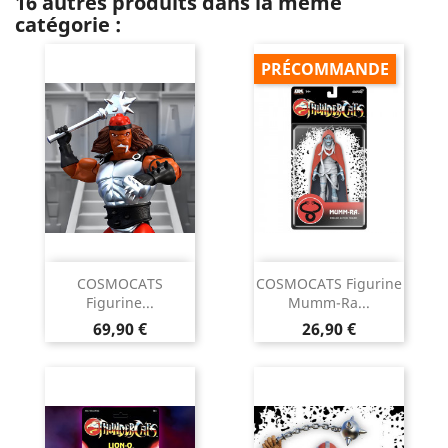
16 autres produits dans la même
catégorie :
PRÉCOMMANDE
COSMOCATS
COSMOCATS Figurine
Figurine...
Mumm-Ra...
Prix
Prix
69,90 €
26,90 €