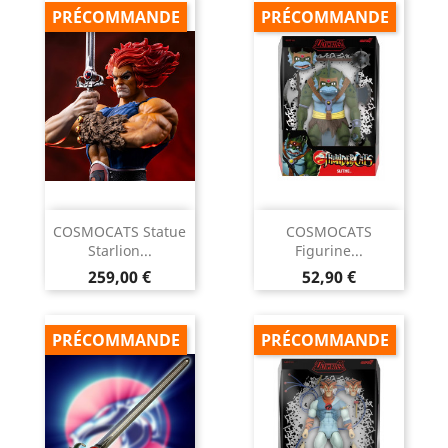
PRÉCOMMANDE
PRÉCOMMANDE
COSMOCATS Statue
COSMOCATS
Starlion...
Figurine...
Prix
Prix
259,00 €
52,90 €
PRÉCOMMANDE
PRÉCOMMANDE