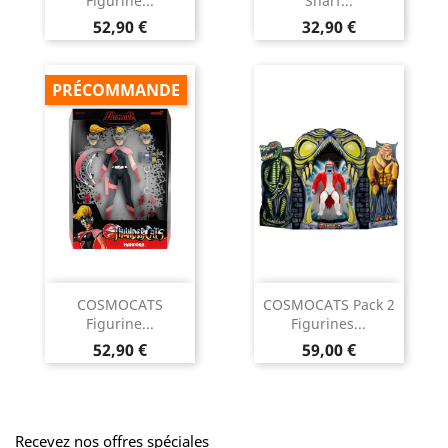
Figurine...
Snarf...
Prix
Prix
52,90 €
32,90 €
PRÉCOMMANDE
COSMOCATS
COSMOCATS Pack 2
Figurine...
Figurines...
Prix
Prix
52,90 €
59,00 €
Recevez nos offres spéciales