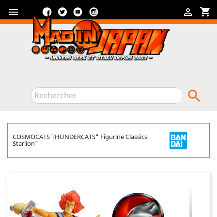
Facebook
Twitter
YouTube
Instagram
shopping_cart



COSMOCATS THUNDERCATS" Figurine Classics
Starlion"