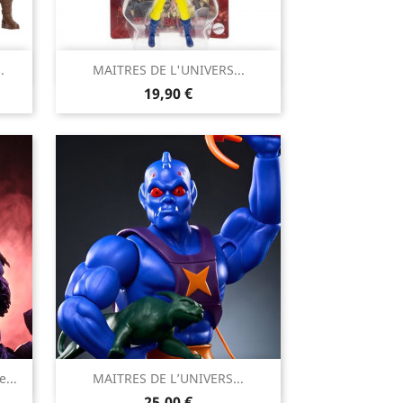

.
MAITRES DE L'UNIVERS...
Aperçu rapide
Prix
19,90 €

...
MAITRES DE L’UNIVERS...
Aperçu rapide
Prix
25,00 €