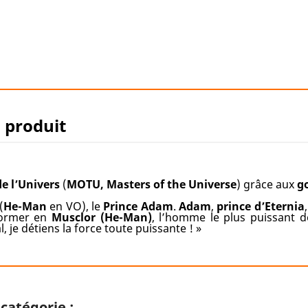
u produit
e l’Univers
(
MOTU, Masters of the Universe
) grâce aux
g
(
He-Man
en VO), le
Prince Adam
.
Adam
,
prince d’Eternia
former en
Musclor (He-Man)
, l’homme le plus puissant d
, je détiens la force toute puissante ! »
catégorie :