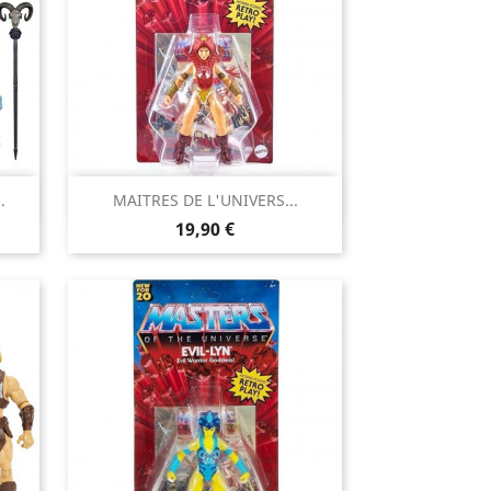

.
MAITRES DE L'UNIVERS...
Aperçu rapide
Prix
19,90 €