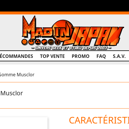
RÉCOMMANDES
TOP VENTE
PROMO
FAQ
S.A.V.
 Gomme Musclor
Musclor
CARACTÉRIST