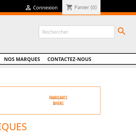
shopping_cart

Panier
(0)
Connexion

NOS MARQUES
CONTACTEZ-NOUS
IQUES