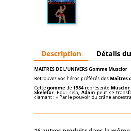
Description
Détails d
MAITRES DE L'UNIVERS Gomme Musclor
Retrouvez vos héros préférés des
Maîtres d
Cette
gomme
de
1984
représente
Musclor
Skeletor
. Pour cela,
Adam
peut se trans
clamant : « Par le pouvoir du crâne ancestral
16 autres produits dans la même 