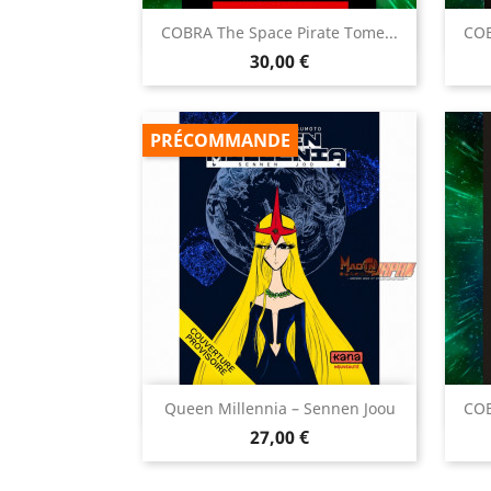

COBRA The Space Pirate Tome...
COB
Aperçu rapide
Prix
30,00 €
PRÉCOMMANDE

Queen Millennia – Sennen Joou
COB
Aperçu rapide
Prix
27,00 €