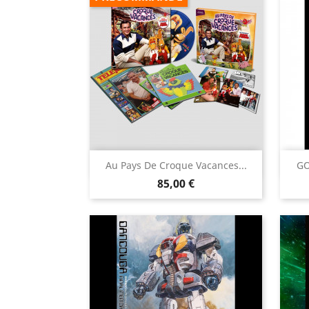

Au Pays De Croque Vacances...
GO
Aperçu rapide
Prix
85,00 €