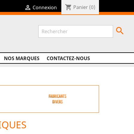
shopping_cart

Panier
(0)
Connexion

NOS MARQUES
CONTACTEZ-NOUS
IQUES