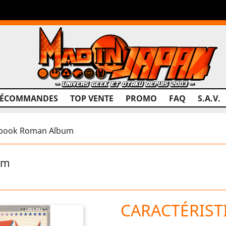
RÉCOMMANDES
TOP VENTE
PROMO
FAQ
S.A.V.
 book Roman Album
um
CARACTÉRIST