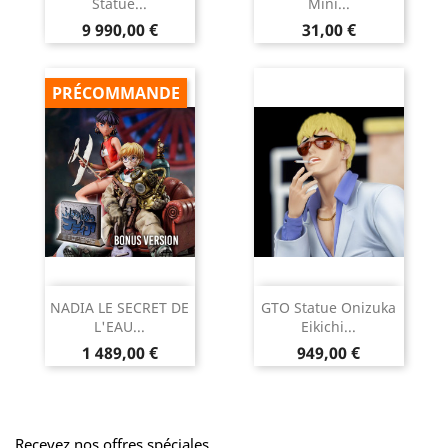
Statue...
Mini...
Prix
Prix
9 990,00 €
31,00 €
PRÉCOMMANDE
NADIA LE SECRET DE
GTO Statue Onizuka
L'EAU...
Eikichi...
Prix
Prix
1 489,00 €
949,00 €
Recevez nos offres spéciales