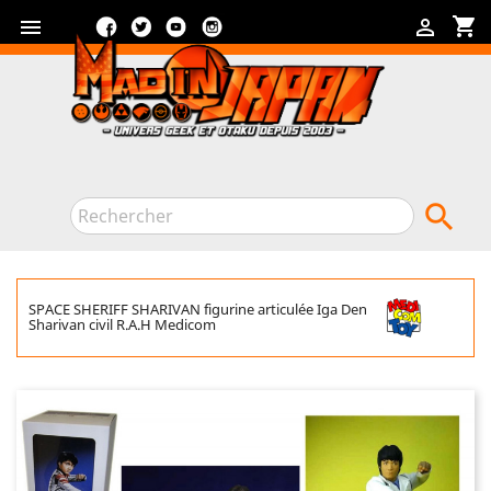
Facebook
Twitter
YouTube
Instagram
shopping_cart



SPACE SHERIFF SHARIVAN figurine articulée Iga Den
Sharivan civil R.A.H Medicom