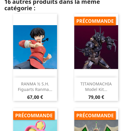
16 autres produits dans la même
catégorie :
PRÉCOMMANDE
RANMA ½ S.H.
TITANOMACHIA
Figuarts Ranma...
Model Kit...
Prix
Prix
67,00 €
79,00 €
PRÉCOMMANDE
PRÉCOMMANDE