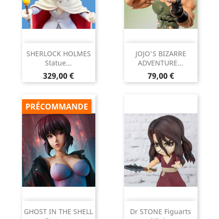
SHERLOCK HOLMES
JOJO'S BIZARRE
Statue...
ADVENTURE...
Prix
Prix
329,00 €
79,00 €
PRÉCOMMANDE
GHOST IN THE SHELL
Dr STONE Figuarts