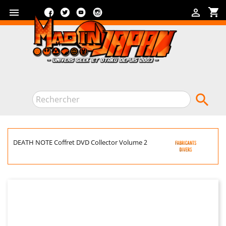
Facebook
Twitter
YouTube
Instagram
shopping_cart



DEATH NOTE Coffret DVD Collector Volume 2