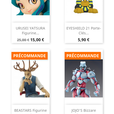
URUSEI YATSURA
EYESHIELD 21 Porte-
Figurine...
Clés...
Prix
Prix
Prix
15,00 €
5,90 €
25,00 €
de
base
PRÉCOMMANDE
PRÉCOMMANDE
BEASTARS Figurine
JOJO'S Bizzare