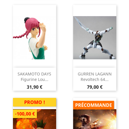
SAKAMOTO DAYS
GURREN LAGANN
Figurine Lou...
Revoltech 64...
Prix
Prix
31,90 €
79,00 €
PROMO !
PRÉCOMMANDE
-100,00 €