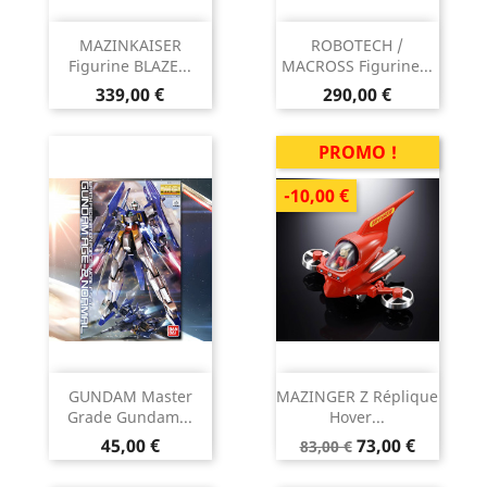
MAZINKAISER
ROBOTECH /
Figurine BLAZE...
MACROSS Figurine...
Prix
Prix
339,00 €
290,00 €
PROMO !
-10,00 €
GUNDAM Master
MAZINGER Z Réplique
Grade Gundam...
Hover...
Prix
Prix
Prix
45,00 €
73,00 €
83,00 €
de