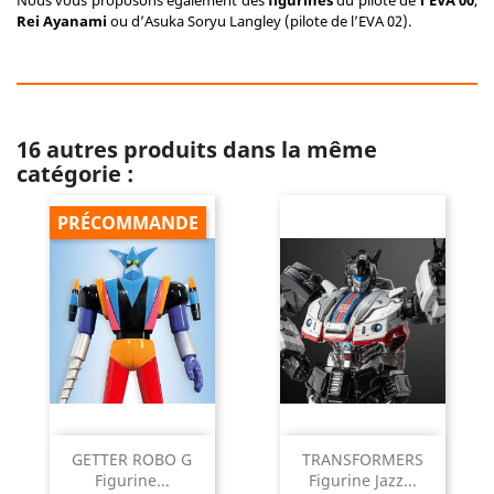
Nous vous proposons également des
figurines
du pilote de
l’EVA 00
,
Rei Ayanami
ou d’Asuka Soryu Langley (pilote de l’EVA 02).
16 autres produits dans la même
catégorie :
PRÉCOMMANDE
GETTER ROBO G
TRANSFORMERS
Figurine...
Figurine Jazz...