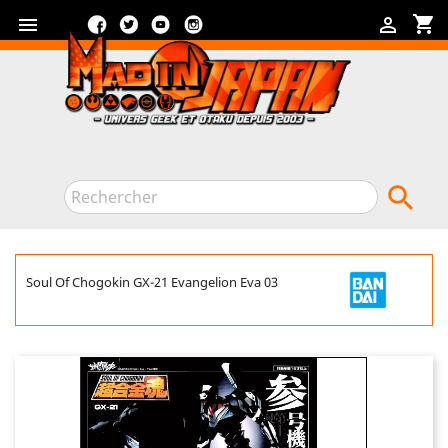
Facebook
Twitter
YouTube
Instagram
shopping_cart



Soul Of Chogokin GX-21 Evangelion Eva 03