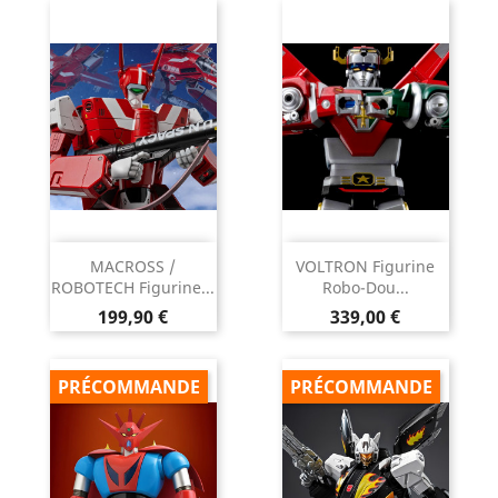
base
MACROSS /
VOLTRON Figurine
ROBOTECH Figurine...
Robo-Dou...
Prix
Prix
199,90 €
339,00 €
PRÉCOMMANDE
PRÉCOMMANDE