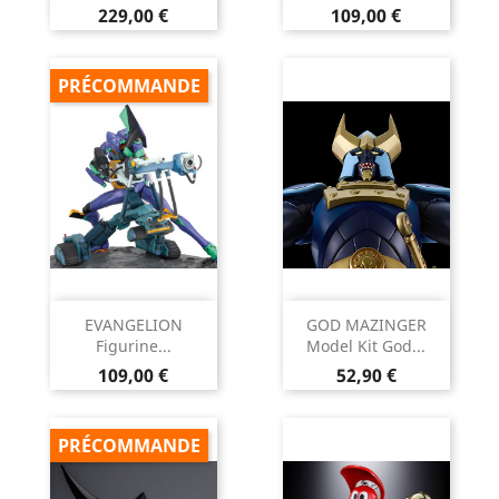
Prix
Prix
229,00 €
109,00 €
PRÉCOMMANDE
EVANGELION
GOD MAZINGER
Figurine...
Model Kit God...
Prix
Prix
109,00 €
52,90 €
PRÉCOMMANDE