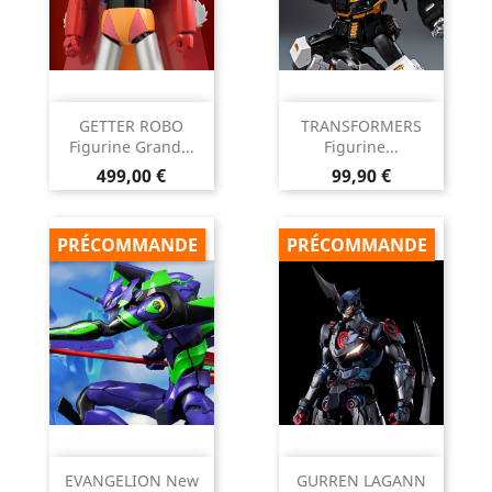
GETTER ROBO
TRANSFORMERS
Figurine Grand...
Figurine...
Prix
Prix
499,00 €
99,90 €
PRÉCOMMANDE
PRÉCOMMANDE
EVANGELION New
GURREN LAGANN