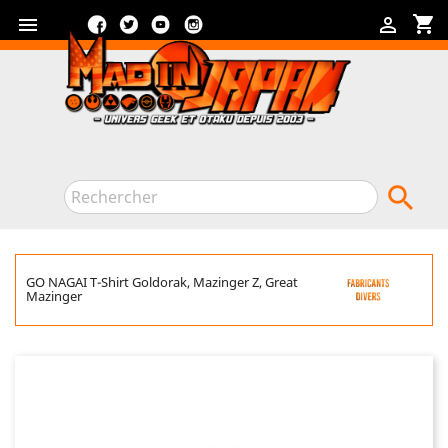
Facebook
Twitter
YouTube
Instagram
shopping_cart



GO NAGAI T-Shirt Goldorak, Mazinger Z, Great
Mazinger