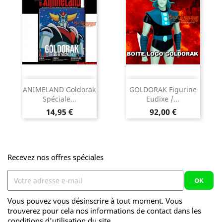
ANIMELAND Goldorak
GOLDORAK Figurine
Spéciale...
Eudixe /...
Prix
Prix
14,95 €
92,00 €
Recevez nos offres spéciales
Vous pouvez vous désinscrire à tout moment. Vous
trouverez pour cela nos informations de contact dans les
conditions d'utilisation du site.