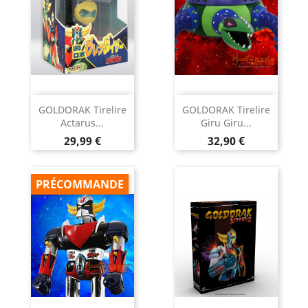
GOLDORAK Tirelire
GOLDORAK Tirelire
Actarus...
Giru Giru...
Prix
Prix
29,99 €
32,90 €
PRÉCOMMANDE