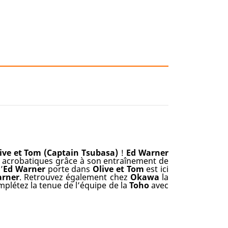
ive et Tom
(Captain Tsubasa)
!
Ed Warner
nt acrobatiques grâce à son entraînement de
’
Ed Warner
porte dans
Olive et Tom
est ici
arner
. Retrouvez également chez
Okawa
la
mplétez la tenue de l’équipe de la
Toho
avec