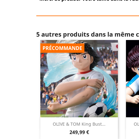
5 autres produits dans la même c
PRÉCOMMANDE

OLIVE & TOM King Bust...
OL
Aperçu rapide
Prix
249,99 €