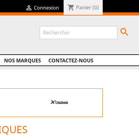
shopping_cart

Panier
(0)
Connexion

NOS MARQUES
CONTACTEZ-NOUS
IQUES