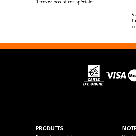
Recevez nos offres spéciales
V
tr
co
PRODUITS
NOTR