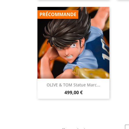
PRÉCOMMANDE

OLIVE & TOM Statue Marc...
Aperçu rapide
Prix
499,00 €