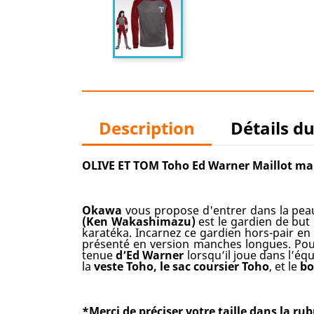
Description
Détails d
OLIVE ET TOM Toho Ed Warner Maillot m
Okawa
vous propose d'entrer dans la peau
(Ken Wakashimazu)
est le gardien de but 
karatéka. Incarnez ce gardien hors-pair e
présenté en version manches longues. Pou
tenue
d’Ed Warner
lorsqu’il joue dans l’éq
la
veste Toho
, le
sac coursier Toho
, et le
bo
*Merci de préciser votre taille dans la 