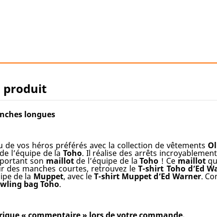
u produit
anches longues
 de vos héros préférés avec la collection de vêtements
Ol
de l’équipe de la
Toho
. Il réalise des arrêts incroyableme
n portant son
maillot
de l’équipe de la
Toho
! Ce
maillot
qu
r des manches courtes, retrouvez le
T-shirt Toho d’Ed W
uipe de la
Muppet
, avec le
T-shirt Muppet d’Ed Warner
. Co
wling bag
Toho
.
rubrique « commentaire » lors de votre commande.