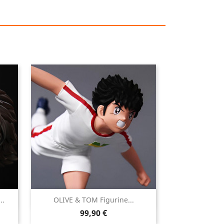

..
OLIVE & TOM Figurine...
Aperçu rapide
Prix
99,90 €