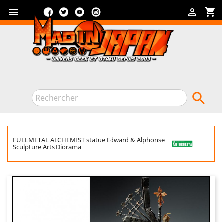
Facebook
Twitter
YouTube
Instagram
shopping_cart



FULLMETAL ALCHEMIST statue Edward & Alphonse
Sculpture Arts Diorama