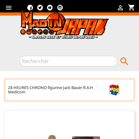
Facebook
Twitter
YouTube
Instagram
shopping_cart



24 HEURES CHRONO figurine Jack Bauer R.A.H
Medicom