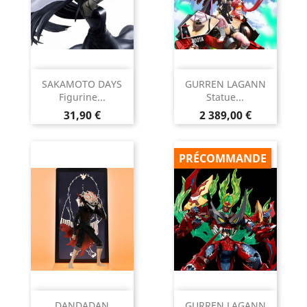
SAKAMOTO DAYS
GURREN LAGANN
Figurine...
Statue...
Prix
Prix
31,90 €
2 389,00 €
PRÉCOMMANDE
DANDADAN
GURREN LAGANN