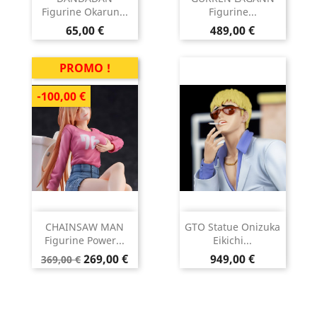
Figurine Okarun...
Figurine...
Prix
Prix
65,00 €
489,00 €
PROMO !
-100,00 €
CHAINSAW MAN
GTO Statue Onizuka
Figurine Power...
Eikichi...
Prix
Prix
Prix
269,00 €
949,00 €
369,00 €
de
base