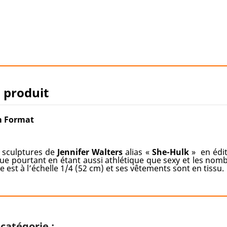
u produit
m Format
s sculptures de
Jennifer
Walters
alias «
She-Hulk
» en édit
ue pourtant en étant aussi athlétique que sexy et les nomb
le est à l’échelle 1/4 (52 cm) et ses vêtements sont en tissu.
catégorie :