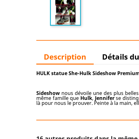
Description
Détails d
HULK statue She-Hulk Sideshow Premiu
Sideshow
nous dévoile une des plus belle
même famille que
Hulk
,
Jennifer
se disting
là pour nous le prouver. Peinte à la main, el
16 autres produits dans la même 