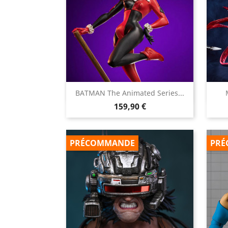

BATMAN The Animated Series...
Aperçu rapide
Prix
159,90 €
PRÉCOMMANDE
PRÉ