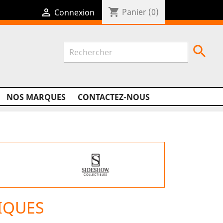
shopping_cart

Panier
(0)
Connexion

NOS MARQUES
CONTACTEZ-NOUS
IQUES