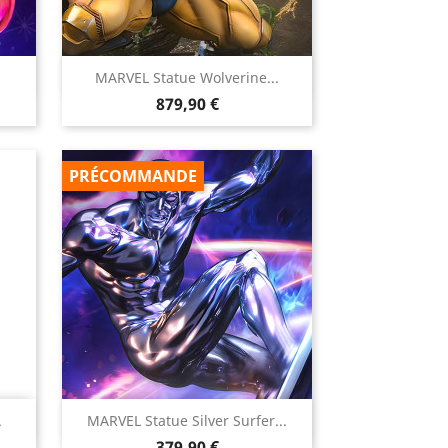

MARVEL Statue Wolverine...
Aperçu rapide
Prix
879,90 €
PRÉCOMMANDE

.
MARVEL Statue Silver Surfer...
Aperçu rapide
Prix
379,90 €