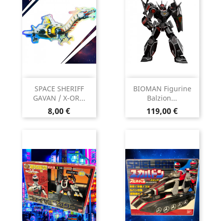
SPACE SHERIFF
BIOMAN Figurine
GAVAN / X-OR...
Balzion...
Prix
Prix
8,00 €
119,00 €