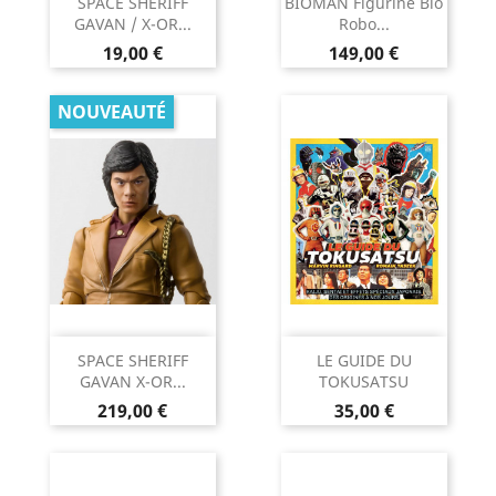
SPACE SHERIFF
BIOMAN Figurine Bio
GAVAN / X-OR...
Robo...
Prix
Prix
19,00 €
149,00 €
NOUVEAUTÉ
SPACE SHERIFF
LE GUIDE DU
GAVAN X-OR...
TOKUSATSU
Prix
Prix
219,00 €
35,00 €