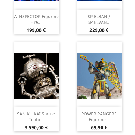
WINSPECTOR Figurine
SPIELBAN /
Fire...
SPIELVAN...
Prix
Prix
199,00 €
229,00 €
SAN KU KAI Statue
POWER RANGERS
Tonto...
Figurine...
Prix
Prix
3 590,00 €
69,90 €