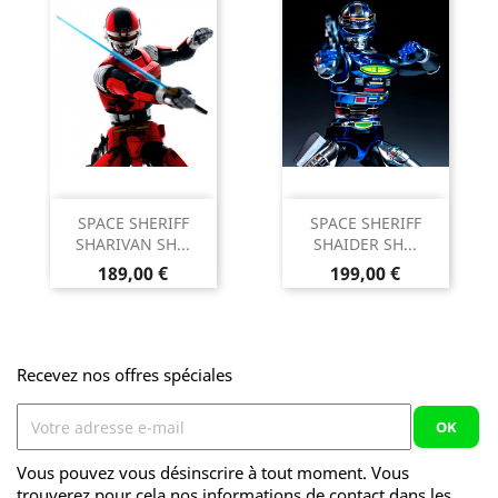
SPACE SHERIFF
SPACE SHERIFF
SHARIVAN SH...
SHAIDER SH...
Prix
Prix
189,00 €
199,00 €
Recevez nos offres spéciales
Vous pouvez vous désinscrire à tout moment. Vous
trouverez pour cela nos informations de contact dans les