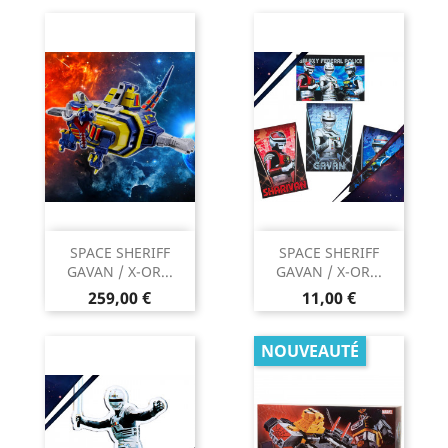
SPACE SHERIFF
SPACE SHERIFF
GAVAN / X-OR...
GAVAN / X-OR...
Prix
Prix
259,00 €
11,00 €
NOUVEAUTÉ