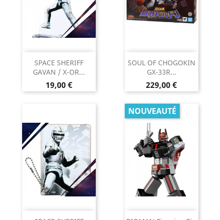
SPACE SHERIFF
SOUL OF CHOGOKIN
GAVAN / X-OR...
GX-33R...
Prix
Prix
19,00 €
229,00 €
NOUVEAUTÉ