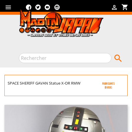
Facebook
Twitter
YouTube
Instagram
shopping_cart



SPACE SHERIFF GAVAN Statue X-OR RMW