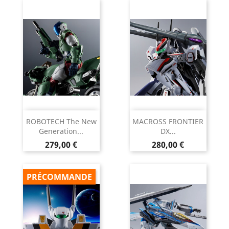
ROBOTECH The New
MACROSS FRONTIER
Generation...
DX...
Prix
Prix
279,00 €
280,00 €
PRÉCOMMANDE