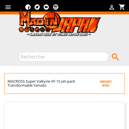
Facebook
Twitter
YouTube
Instagram
shopping_cart



MACROSS Super Valkyrie VF-1S Jet-pack
Transformable Yamato