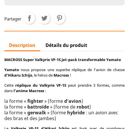
Partager
Description
Détails du produit
MACROSS Super Valkyrie VF-1S jet-pack transformable Yamato
Yamato
nous propose une superbe réplique de l’avion de chasse
d’Hikaru Ichijo
, le héros de
Macross
!
Cette
réplique du Valkyrie VF-1S
peut prendre 3 formes, comme
dans
l’anime Macross
:
la forme «
fighter
» (forme
d’avion
)
la forme «
battroïde
» (forme de
robot
)
la forme «
gerwalk
» (forme
hybride
: un avion avec
des bras et des jambes)
Le
Valkyrie VF-1S
d’Hikari Ichijo
est livré avec de nombreux