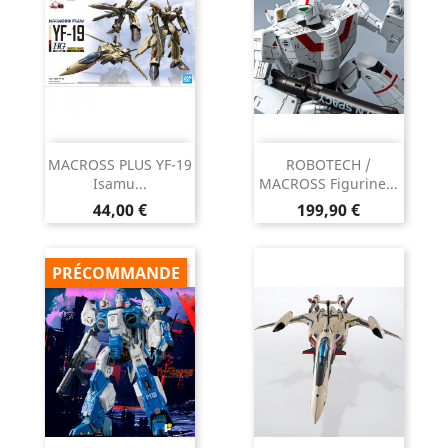
MACROSS PLUS YF-19
ROBOTECH /
Isamu...
MACROSS Figurine...
Prix
Prix
44,00 €
199,90 €
PRÉCOMMANDE