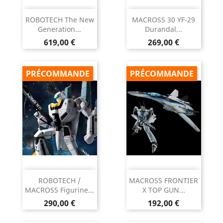
ROBOTECH The New
MACROSS 30 YF-29
Generation...
Durandal...
Prix
Prix
619,00 €
269,00 €
PRÉCOMMANDE
PRÉCOMMANDE
ROBOTECH /
MACROSS FRONTIER
MACROSS Figurine...
X TOP GUN...
Prix
Prix
290,00 €
192,00 €