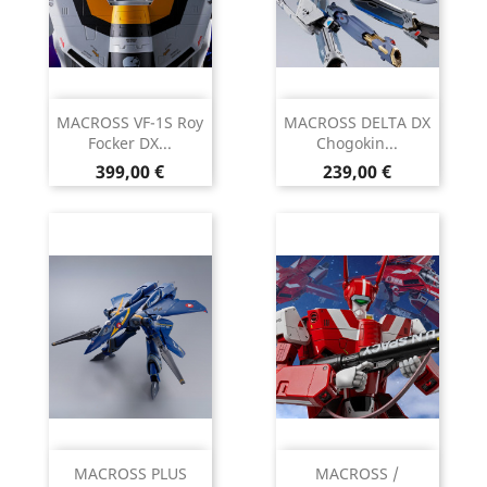
MACROSS VF-1S Roy
MACROSS DELTA DX
Focker DX...
Chogokin...
Prix
Prix
399,00 €
239,00 €
MACROSS PLUS
MACROSS /