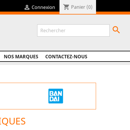
shopping_cart

Panier
(0)
Connexion

NOS MARQUES
CONTACTEZ-NOUS
IQUES