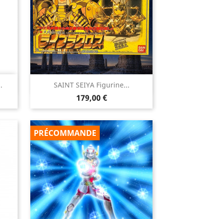

.
SAINT SEIYA Figurine...
Aperçu rapide
Prix
179,00 €
PRÉCOMMANDE