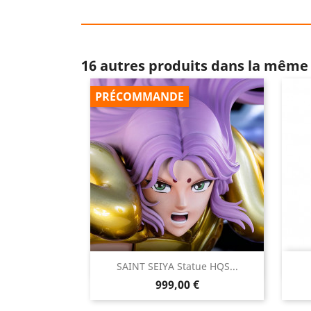
16 autres produits dans la même 
PRÉCOMMANDE

SAINT SEIYA Statue HQS...
Aperçu rapide
Prix
999,00 €