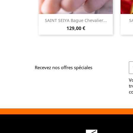

SAINT SEIYA Bague Chevalier...
S
Aperçu rapide
Prix
129,00 €
Recevez nos offres spéciales
V
tr
co