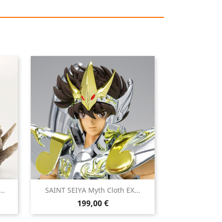

..
SAINT SEIYA Myth Cloth EX...
Aperçu rapide
Prix
199,00 €