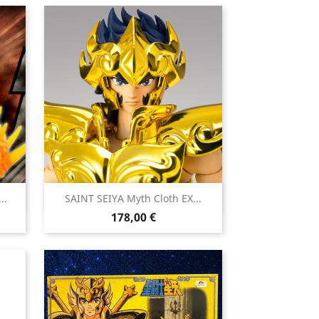

..
SAINT SEIYA Myth Cloth EX...
Aperçu rapide
Prix
178,00 €