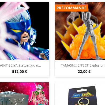
PRÉCOMMANDE


AINT SEIYA Statue Ikigai...
TAMASHII EFFECT Explosion.
Aperçu rapide
Aperçu rapide
Prix
Prix
512,00 €
22,00 €