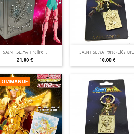


SAINT SEIYA Tirelire...
SAINT SEIYA Porte-Clés Or..
Aperçu rapide
Aperçu rapide
Prix
Prix
21,00 €
10,00 €
COMMANDE