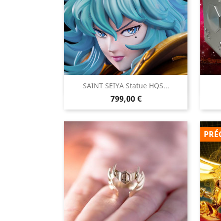

SAINT SEIYA Statue HQS...
Aperçu rapide
Prix
799,00 €
PRÉ