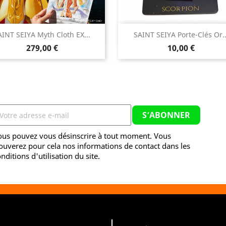


AINT SEIYA Myth Cloth EX...
SAINT SEIYA Porte-Clés Or..
Aperçu rapide
Aperçu rapide
Prix
Prix
279,00 €
10,00 €
ous pouvez vous désinscrire à tout moment. Vous
ouverez pour cela nos informations de contact dans les
nditions d'utilisation du site.