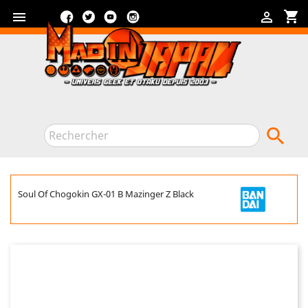
Facebook
Twitter
YouTube
Instagram
shopping_cart



Soul Of Chogokin GX-01 B Mazinger Z Black