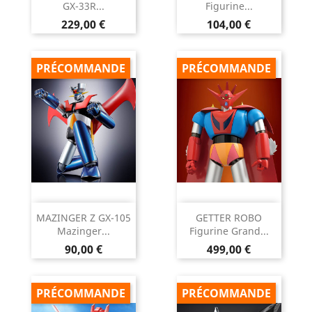
GX-33R...
Figurine...
Prix
Prix
229,00 €
104,00 €
PRÉCOMMANDE
PRÉCOMMANDE
MAZINGER Z GX-105
GETTER ROBO
Mazinger...
Figurine Grand...
Prix
Prix
90,00 €
499,00 €
PRÉCOMMANDE
PRÉCOMMANDE