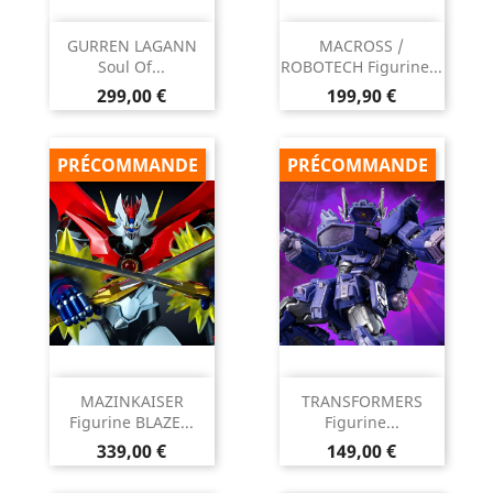
GURREN LAGANN
MACROSS /
Soul Of...
ROBOTECH Figurine...
Prix
Prix
299,00 €
199,90 €
PRÉCOMMANDE
PRÉCOMMANDE
MAZINKAISER
TRANSFORMERS
Figurine BLAZE...
Figurine...
Prix
Prix
339,00 €
149,00 €