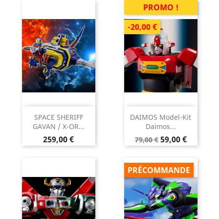
PROMO !
-20,00 €
SPACE SHERIFF
DAIMOS Model-Kit
GAVAN / X-OR...
Daimos...
Prix
Prix
Prix
259,00 €
59,00 €
79,00 €
de
base
PRÉCOMMANDE