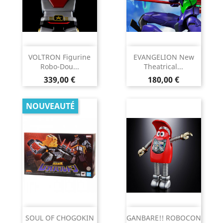
VOLTRON Figurine
EVANGELION New
Robo-Dou...
Theatrical...
Prix
Prix
339,00 €
180,00 €
NOUVEAUTÉ
SOUL OF CHOGOKIN
GANBARE!! ROBOCON