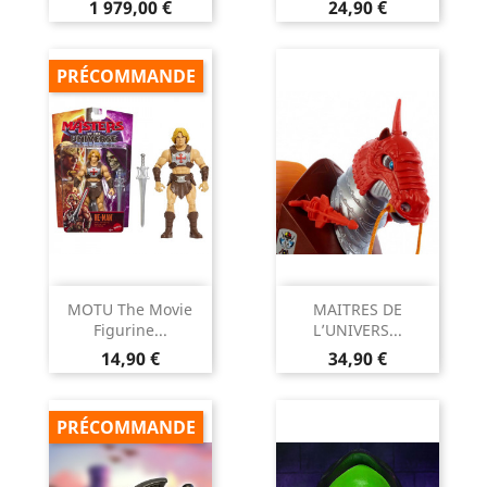
Prix
Prix
1 979,00 €
24,90 €
PRÉCOMMANDE
MOTU The Movie
MAITRES DE
Figurine...
L’UNIVERS...
Prix
Prix
14,90 €
34,90 €
PRÉCOMMANDE