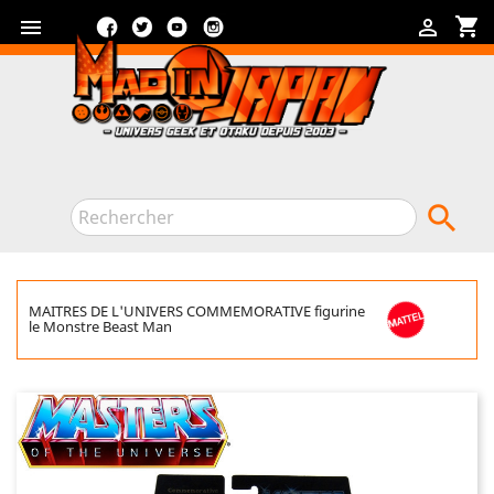
Facebook
Twitter
YouTube
Instagram
shopping_cart



MAITRES DE L'UNIVERS COMMEMORATIVE figurine
le Monstre Beast Man