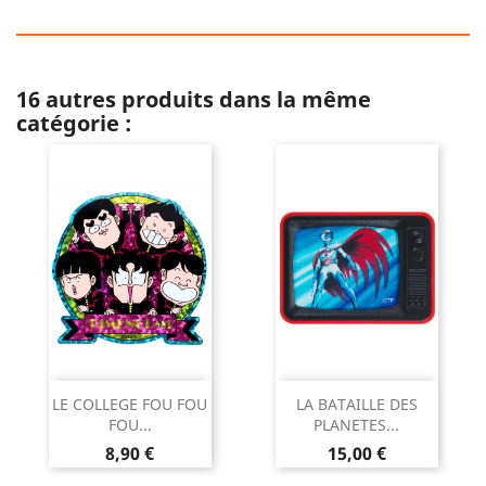
16 autres produits dans la même
catégorie :
LE COLLEGE FOU FOU
LA BATAILLE DES
FOU...
PLANETES...
Prix
Prix
8,90 €
15,00 €