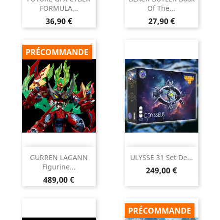
FORMULA...
Of The...
Prix
Prix
36,90 €
27,90 €
PRÉCOMMANDE
GURREN LAGANN
ULYSSE 31 Set De...
Figurine...
Prix
249,00 €
Prix
489,00 €
PRÉCOMMANDE