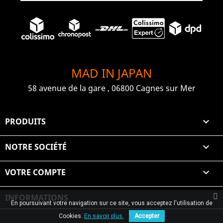
MAD IN JAPAN
58 avenue de la gare , 06800 Cagnes sur Mer
PRODUITS

NOTRE SOCIÉTÉ

VOTRE COMPTE

INFORMATIONS
En poursuivant votre navigation sur ce site, vous acceptez l'utilisation de
© 2026 Graiet Mehdi & Geelen
Cookies.
En savoir plus.
Accepter