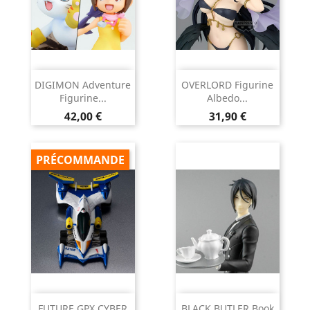
DIGIMON Adventure
OVERLORD Figurine
Figurine...
Albedo...
Prix
Prix
42,00 €
31,90 €
PRÉCOMMANDE
FUTURE GPX CYBER
BLACK BUTLER Book