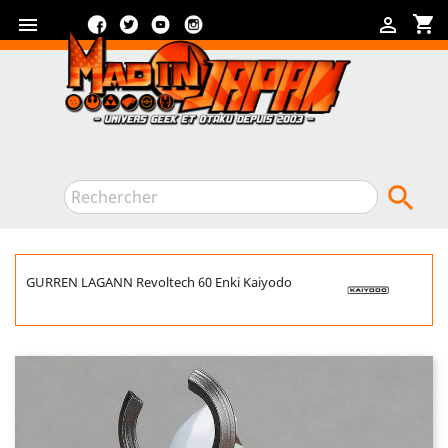
Facebook
Twitter
YouTube
Instagram
shopping_cart



GURREN LAGANN Revoltech 60 Enki Kaiyodo