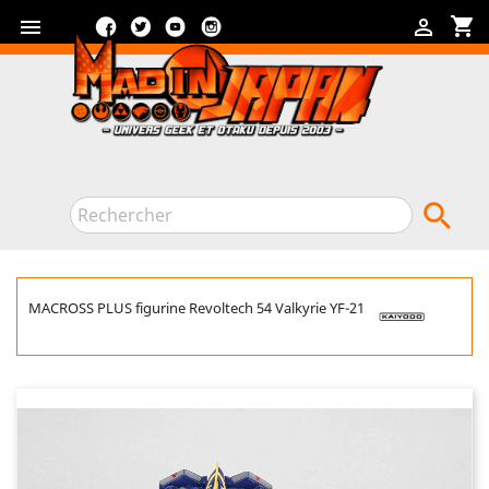
Facebook
Twitter
YouTube
Instagram
shopping_cart



MACROSS PLUS figurine Revoltech 54 Valkyrie YF-21