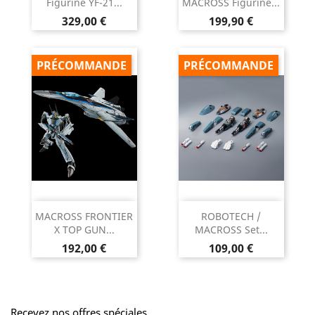
Figurine YF-21...
MACROSS Figurine...
Prix
Prix
329,00 €
199,90 €
PRÉCOMMANDE
PRÉCOMMANDE
MACROSS FRONTIER
ROBOTECH /
X TOP GUN...
MACROSS Set...
Prix
Prix
192,00 €
109,00 €
Recevez nos offres spéciales