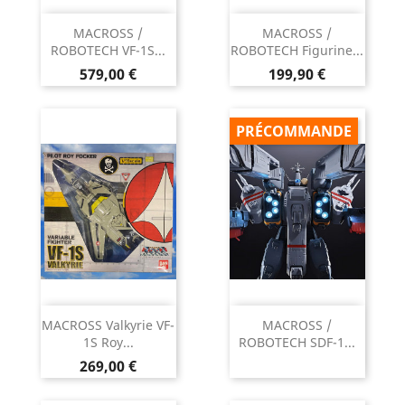
MACROSS /
MACROSS /
ROBOTECH VF-1S...
ROBOTECH Figurine...
Prix
Prix
579,00 €
199,90 €
PRÉCOMMANDE
MACROSS Valkyrie VF-
MACROSS /
1S Roy...
ROBOTECH SDF-1...
Prix
269,00 €