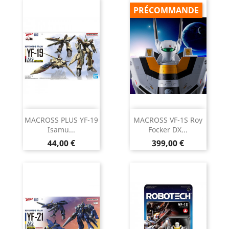
PRÉCOMMANDE
MACROSS PLUS YF-19
MACROSS VF-1S Roy
Isamu...
Focker DX...
Prix
Prix
44,00 €
399,00 €