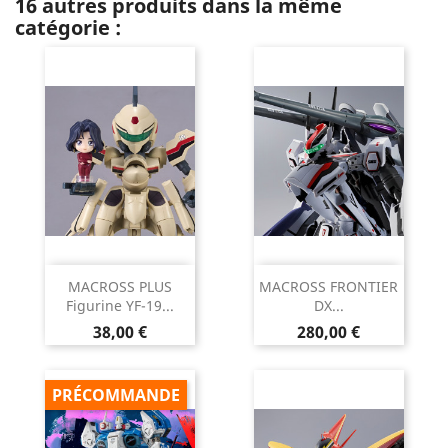
16 autres produits dans la même
catégorie :
MACROSS PLUS
MACROSS FRONTIER
Figurine YF-19...
DX...
Prix
Prix
38,00 €
280,00 €
PRÉCOMMANDE